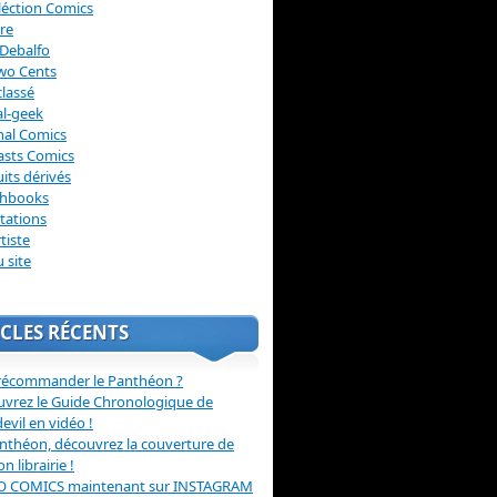
léction Comics
re
Debalfo
wo Cents
lassé
l-geek
nal Comics
asts Comics
its dérivés
chbooks
itations
tiste
u site
CLES RÉCENTS
récommander le Panthéon ?
vrez le Guide Chronologique de
evil en vidéo !
nthéon, découvrez la couverture de
ion librairie !
O COMICS maintenant sur INSTAGRAM