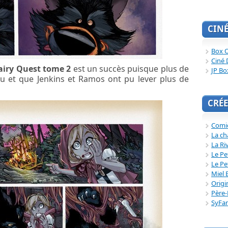
CIN
Box O
Ciné 
airy Quest tome 2
est un succès puisque plus de
JP Bo
eu et que Jenkins et Ramos ont pu lever plus de
CRÉE
Comi
La ch
La Ri
Le Pe
Le Pe
Miel 
Origi
Père-
SyFa