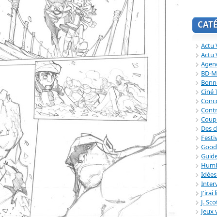
CAT
Actu V
Actu 
Agend
BD-M
Bonne
Ciné
Conc
Contr
Coup
Des c
Festi
Good
Guide
Humb
Idée
Inter
J'irai
J. Sc
Jeux 