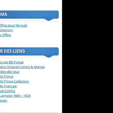
ÉMA
ffice pour les nuls
Directors
x Office
R DES LIENS
cs sur BD Fugue
aine Original Comics & Manga
vière des Jeux
tit Prince
tit Prince Collection
Bio Français
nal Comics
Lachaise 1804 – 1824
ntasy