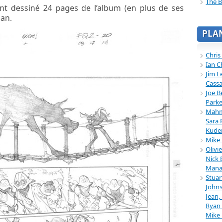
The B
 dessiné 24 pages de l’album (en plus de ses
an.
PLA
Chris
Ian C
Jim L
Cassa
Joe B
Parke
Mahmu
Sara 
Kuder
Mike 
Olivi
Nick 
Mana
Stuar
Johns
Jean,
Ryan 
Mike