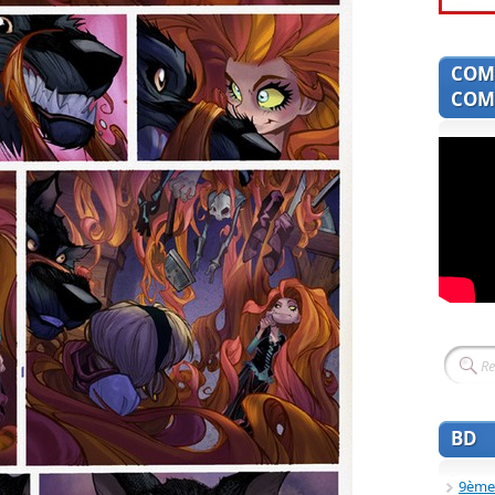
COM
COMI
BD
9ème