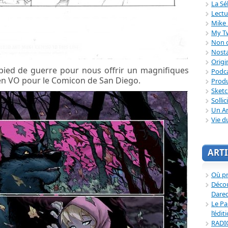
La Sé
Lectu
Mike 
My T
Non c
Nosta
Origi
 pied de guerre pour nous offrir un magnifiques
Podc
 en VO pour le Comicon de San Diego.
Produ
Sket
Sollic
Un Ar
Vie d
ARTI
Où p
Décou
Dared
Le Pa
l’édit
RADI