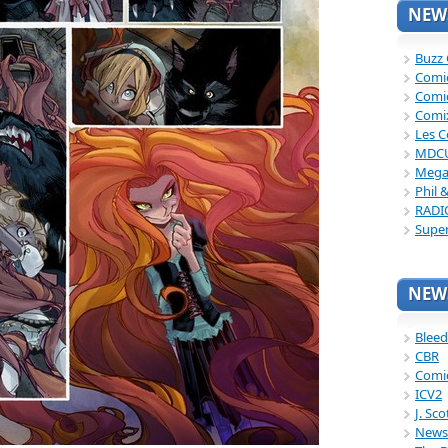
NEWS
Buzz
Comi
Comi
Comi
Les C
MDC
Mega
Phil 
RADI
Supe
NEWS
Bleed
CBR
Comi
ICV2
J. Sc
News