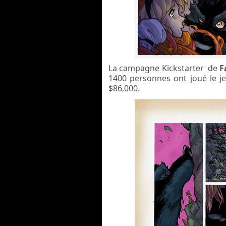
La campagne Kickstarter de
F
1400 personnes ont joué le j
$86,000.