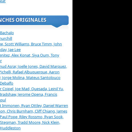
eat
NCHES ORIGINALES
 Bachalo
hurchill
ee, Scott Williams, Bruce Timm, John
day, Jae Lee
enitez, Alex Konat, Siya Oum, Tony
r
d Asrar, Joelle Jones, David Marquez,
Pichelli, Rafael Albuquerque, Aaron
, Jorge Molina, Mateus Santolouco
Debalfo
er Coipel, Joe Mad, Quesada, Leinil Yu,
Bradshaw, Jerome Opena, Francis
pul
t Immonen, Ryan Ottley, Daniel Warren
on, Chris Burnham, Cliff Chiang, James
 Paul Pope, Riley Rossmo, Ryan Sook,
Stegman, Tradd Moore, Nick Klein,
 Huddleston