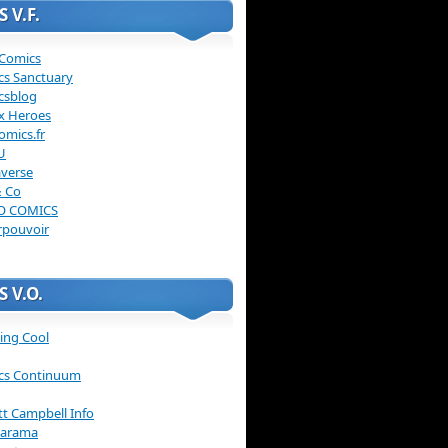
 V.F.
 Comics
cs Sanctuary
csblog
x Heroes
omics.fr
U
verse
& Co
O COMICS
rpouvoir
 V.O.
ing Cool
cs Continuum
ott Campbell Info
arama