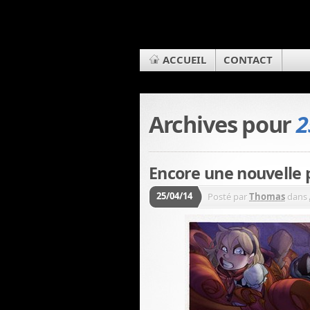
ACCUEIL
CONTACT
Archives pour
2
Encore une nouvelle 
25/04/14
Posté par
Thomas
dans