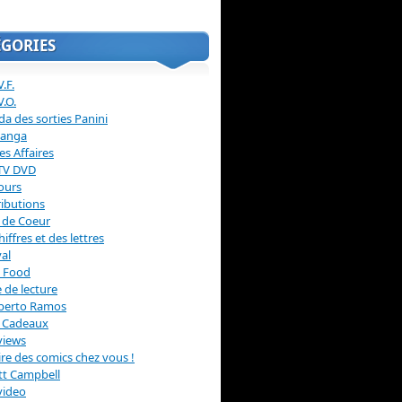
ÉGORIES
.F.
V.O.
a des sorties Panini
anga
s Affaires
 TV DVD
ours
ibutions
 de Coeur
hiffres et des lettres
val
 Food
 de lecture
erto Ramos
s Cadeaux
views
 lire des comics chez vous !
ott Campbell
video