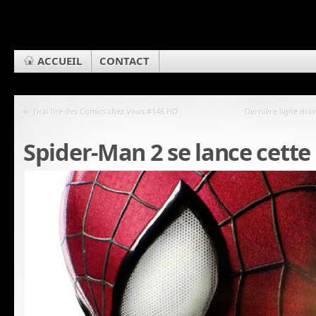
ACCUEIL
CONTACT
«
J’irai lire des Comics chez Vous #146 HD
Dernière ligne droi
Spider-Man 2 se lance cett