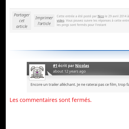
Partager
Cette entrée a été posté par
Nico
le 29 avril 2014 
Imprimer
cet
video
. Vous pouvez suivre les réponses à cette entr
l'article
les pings sont fermés pour l'instant
article
#1
écrit par
Nicolas
about 12 years ago
Encore un trailer alléchant. Je ne raterai pas ce film, trop 
Les commentaires sont fermés.