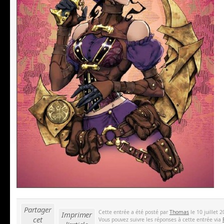
Partager
Cette entrée a été posté par
Thomas
le 10 juillet 
Imprimer
cet
Vous pouvez suivre les réponses à cette entrée via