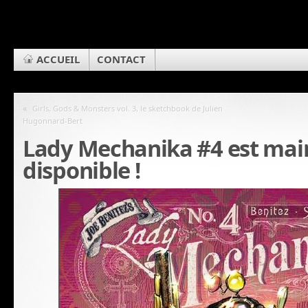
ACCUEIL
CONTACT
«
Girls, Gods & Monsters vol. 3, le sketchbook de Julien
Hugonnard-Bert
Lady Mechanika #4 est mai
disponible !