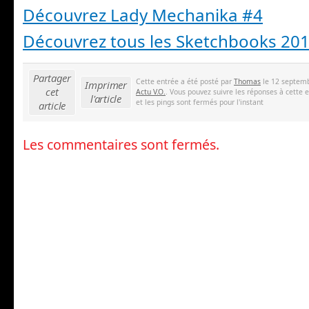
Découvrez Lady Mechanika #4
Découvrez tous les Sketchbooks 20
Partager
Cette entrée a été posté par
Thomas
le 12 septemb
Imprimer
cet
Actu V.O.
. Vous pouvez suivre les réponses à cette 
l'article
et les pings sont fermés pour l'instant
article
Les commentaires sont fermés.