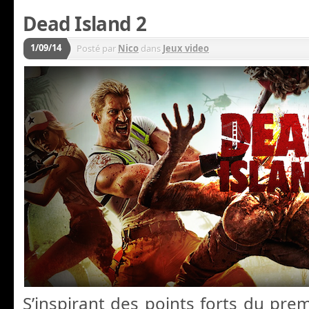
Dead Island 2
1/09/14
Posté par
Nico
dans
Jeux video
S’inspirant des points forts du pre