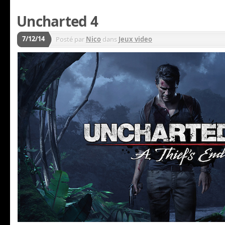
Uncharted 4
7/12/14
Posté par
Nico
dans
Jeux video