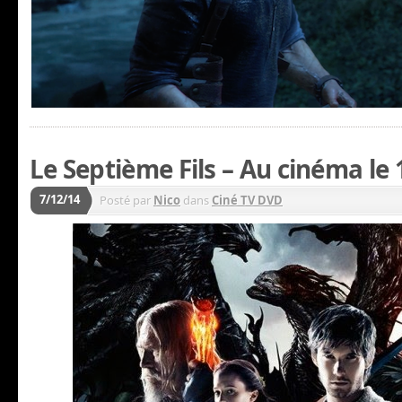
Le Septième Fils – Au cinéma le
7/12/14
Posté par
Nico
dans
Ciné TV DVD