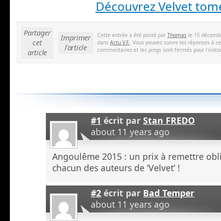
Découvrez Velvet tom
Partager
Cette entrée a été posté par
Thomas
le 15 décembr
Imprimer
cet
dans
Actu V.F.
. Vous pouvez suivre les réponses à c
l'article
commentaires et les pings sont fermés pour l'insta
article
#1
écrit par
Stan FREDO
about 11 years ago
Angoulême 2015 : un prix à remettre obl
chacun des auteurs de ‘Velvet’ !
#2
écrit par
Bad Temper
about 11 years ago