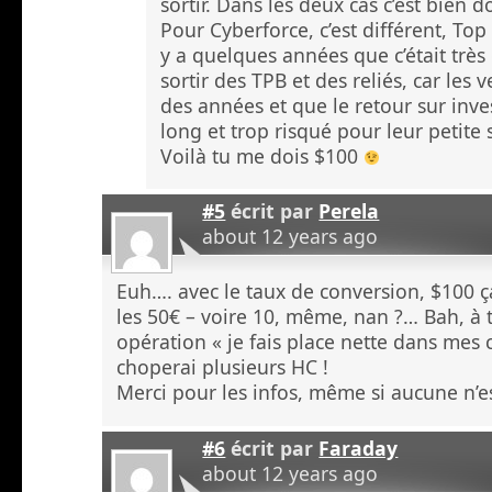
sortir. Dans les deux cas c’est bien
Pour Cyberforce, c’est différent, Top
y a quelques années que c’était trè
sortir des TPB et des reliés, car les v
des années et que le retour sur inve
long et trop risqué pour leur petite 
Voilà tu me dois $100
#5
écrit par
Perela
about 12 years ago
Euh…. avec le taux de conversion, $100 ç
les 50€ – voire 10, même, nan ?… Bah, à 
opération « je fais place nette dans mes 
choperai plusieurs HC !
Merci pour les infos, même si aucune n’e
#6
écrit par
Faraday
about 12 years ago