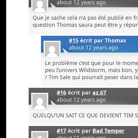
about 12 years ago
Que je sache cela n’a pas été publié en fr
question Thomas saura peut être y répon
#15
écrit par
Thomas
about 12 years ago
Le problème c’est que pour le mom
peu l’univers Wildstorm, mais bon, y
/ Tim Sale qui pourrait peser dans l
#16
écrit par
az.67
about 12 years ago
QUELQU’UN SAIT CE QUE DEVIENT TIM S
#17
écrit par
Bad Temper
about 11 years ago