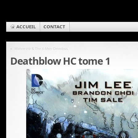
ACCUEIL
CONTACT
«
Wolverine & The X-Men Omnibus
Deathblow HC tome 1