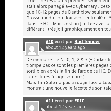
Il dessine les 4 ou 5 premiers seulement ,
était alors partagé avec Cybernary , c’est-à
que 10-12 pages de Deathblow seulemen
Grosso modo , on doit avoir entre 40 et 
dans ce HC . Mais c’est un Jim Lee avec u
différent , trés joli graphiquement en tou
#10
écrit par
Bad Temper
about 12 years ago
De mémoire : le N° 0, 1, 2 & 3 (+Darker I
trompe pas ce sont les premières pages
sorti bien après la fin de l’arc de ce HC, 
futurs titres Image sombres).
Mais Tim Sale n’a pas à rougir face à Lee
montrait une nouvelle facette de son tale
#11
écrit par
ERIC
about 12 years ago