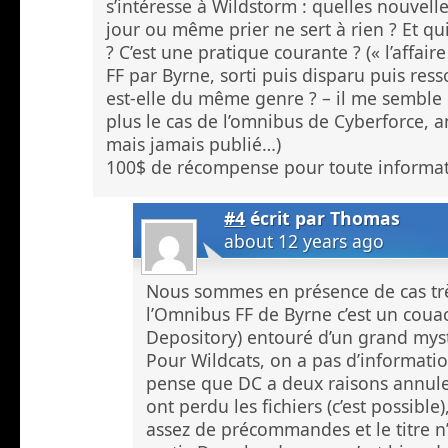
s’intéresse à Wildstorm : quelles nouvelle
jour ou même prier ne sert à rien ? Et qu
? C’est une pratique courante ? (« l’affai
FF par Byrne, sorti puis disparu puis resso
est-elle du même genre ? – il me semble e
plus le cas de l’omnibus de Cyberforce, a
mais jamais publié…)
100$ de récompense pour toute informati
#4
écrit par
Thomas
about 12 years ago
Nous sommes en présence de cas trè
l’Omnibus FF de Byrne c’est un cou
Depository) entouré d’un grand mys
Pour Wildcats, on a pas d’informatio
pense que DC a deux raisons annuler 
ont perdu les fichiers (c’est possible),
assez de précommandes et le titre n’