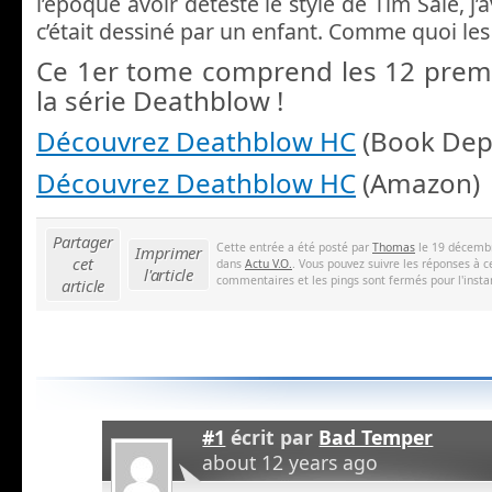
l’époque avoir détesté le style de Tim Sale, j’
c’était dessiné par un enfant. Comme quoi les
Ce 1er tome comprend les 12 prem
la série Deathblow !
Découvrez Deathblow HC
(Book Dep
Découvrez Deathblow HC
(Amazon)
Partager
Cette entrée a été posté par
Thomas
le 19 décembr
Imprimer
cet
dans
Actu V.O.
. Vous pouvez suivre les réponses à c
l'article
commentaires et les pings sont fermés pour l'insta
article
#1
écrit par
Bad Temper
about 12 years ago