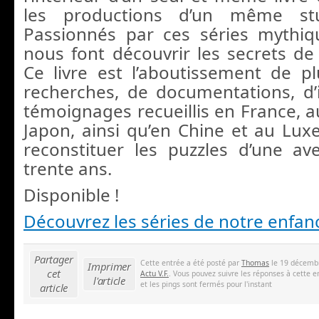
les productions d’un même st
Passionnés par ces séries mythiq
nous font découvrir les secrets de 
Ce livre est l’aboutissement de 
recherches, de documentations, d’
témoignages recueillis en France, a
Japon, ainsi qu’en Chine et au Lu
reconstituer les puzzles d’une ave
trente ans.
Disponible !
Découvrez les séries de notre enfan
Partager
Cette entrée a été posté par
Thomas
le 19 décembr
Imprimer
cet
Actu V.F.
. Vous pouvez suivre les réponses à cette e
l'article
et les pings sont fermés pour l'instant
article