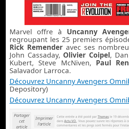
Marvel offre à
Uncanny Avenge
regroupant les 25 premiers épisode
Rick Remender
avec ses nombreux
John Cassaday,
Olivier Coipel
, Dan
Kubert, Steve McNiven,
Paul Re
Salavador Larroca.
Découvrez Uncanny Avengers Omni
Depository)
Découvrez Uncanny Avengers Omni
Partager
Cette entrée a été posté par
Thomas
le 19 décembr
Imprimer
cet
dans
Actu V.O.
. Vous pouvez suivre les réponses à c
l'article
commentaires et les pings sont fermés pour l'insta
article