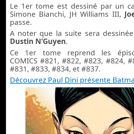
Le 1er tome est dessiné par un cas
Simone Bianchi, JH Williams III,
Jo
passe.
A noter que la suite sera dessinée
Dustin N’Guyen
.
Ce 1er tome reprend les épis
COMICS #821, #822, #823, #824, #
#831, #833, #834, et #837.
Découvrez Paul Dini présente Batm