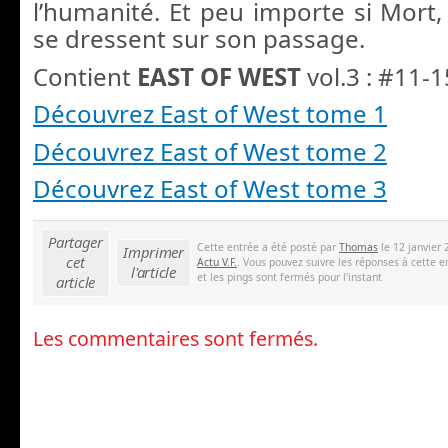
l’humanité. Et peu importe si Mort,
se dressent sur son passage.
Contient
EAST OF WEST
vol.3 : #11-1
Découvrez East of West tome 1
Découvrez East of West tome 2
Découvrez East of West tome 3
Partager
Cette entrée a été posté par
Thomas
le 12 janvier 
Imprimer
cet
Actu V.F.
. Vous pouvez suivre les réponses à cette e
l'article
et les pings sont fermés pour l'instant
article
Les commentaires sont fermés.