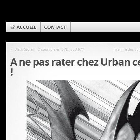
ACCUEIL
CONTACT
«
Black Storm – Disponible en DVD, BLU-RAY
J’irai lire des 
A ne pas rater chez Urban 
!