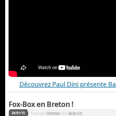
Découvrez Paul Dini présente B
Fox-Box en Breton !
28/01/15
Posté par
Thomas
dans
Actu V.F.