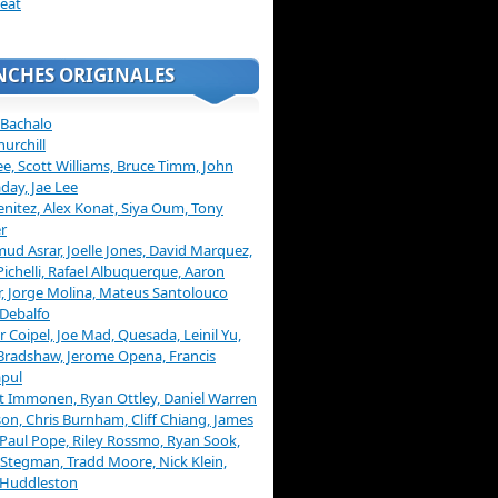
eat
NCHES ORIGINALES
 Bachalo
hurchill
ee, Scott Williams, Bruce Timm, John
day, Jae Lee
enitez, Alex Konat, Siya Oum, Tony
r
d Asrar, Joelle Jones, David Marquez,
Pichelli, Rafael Albuquerque, Aaron
, Jorge Molina, Mateus Santolouco
Debalfo
er Coipel, Joe Mad, Quesada, Leinil Yu,
Bradshaw, Jerome Opena, Francis
pul
t Immonen, Ryan Ottley, Daniel Warren
on, Chris Burnham, Cliff Chiang, James
 Paul Pope, Riley Rossmo, Ryan Sook,
Stegman, Tradd Moore, Nick Klein,
 Huddleston