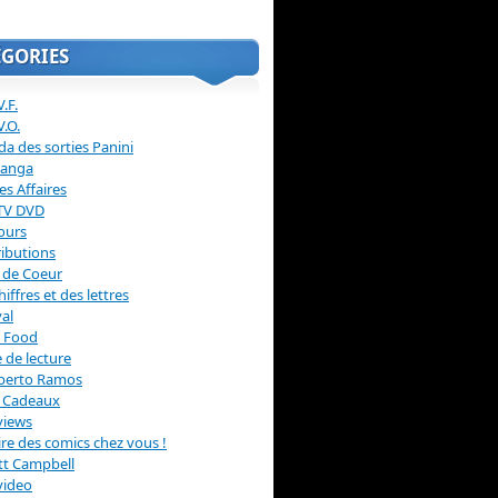
ÉGORIES
.F.
V.O.
a des sorties Panini
anga
s Affaires
 TV DVD
ours
ibutions
 de Coeur
hiffres et des lettres
val
 Food
 de lecture
erto Ramos
s Cadeaux
views
 lire des comics chez vous !
ott Campbell
video