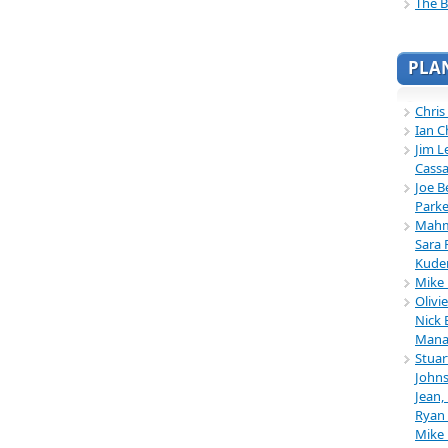
The B
PLA
Chris
Ian C
Jim L
Cassa
Joe B
Parke
Mahmu
Sara 
Kuder
Mike 
Olivi
Nick 
Mana
Stuar
Johns
Jean,
Ryan 
Mike