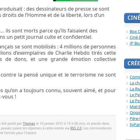
e produisait : des dessinateurs de presse se sont
 droits de l’Homme et de la liberté, lors d’un
CIN
 ils sont morts parce qu’ils faisaient des
Box O
s un petit journal culte et confidentiel.
Ciné 
JP Bo
nçais se sont mobilisés : 4 millions de personnes
lions d’exemplaires de Charlie Hebdo tirés cette
os de dons, et une grande émotion collective
CRÉE
 contre la pensé unique et le terrorisme ne sont
Comi
La ch
La Ri
es qu’on a toujours connu, souvent aimé, et pour
Le Pe
z-vous !
Le Pe
Miel 
Origi
Père-
a été posté par
Thomas
le 16 janvier 2015 à 19 h 00 min, et placée dans
SyFa
s pouvez suivre les réponses à cette entrée via
RSS 2.0
. Les commentaires
ont fermés pour l'instant