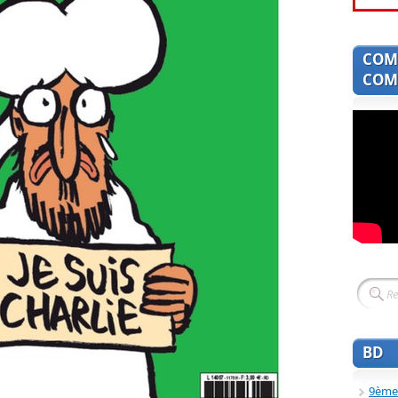
COM
COMI
BD
9ème