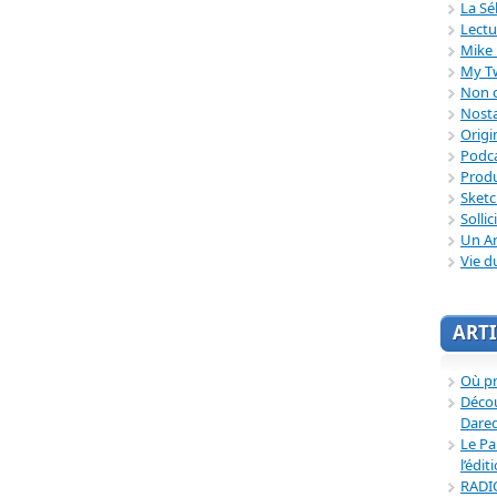
La Sé
Lectu
Mike 
My T
Non c
Nosta
Origi
Podc
Produ
Sket
Sollic
Un Ar
Vie d
ARTI
Où p
Décou
Dared
Le Pa
l’édit
RADI