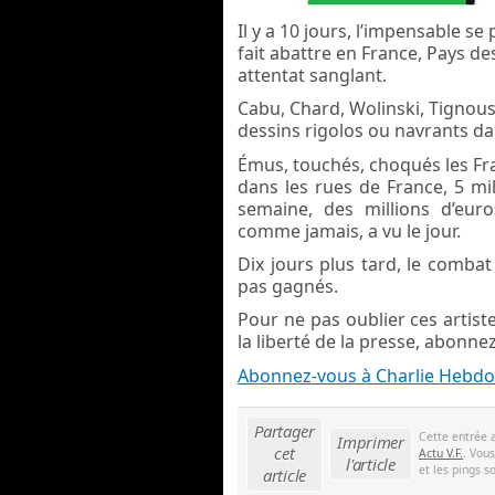
Il y a 10 jours, l’impensable s
fait abattre en France, Pays des
attentat sanglant.
Cabu, Chard, Wolinski, Tignous…
dessins rigolos ou navrants dan
Émus, touchés, choqués les Fra
dans les rues de France, 5 mil
semaine, des millions d’eur
comme jamais, a vu le jour.
Dix jours plus tard, le combat
pas gagnés.
Pour ne pas oublier ces artist
la liberté de la presse, abonne
Abonnez-vous à Charlie Hebdo
Partager
Cette entrée 
Imprimer
cet
Actu V.F.
. Vou
l'article
et les pings s
article