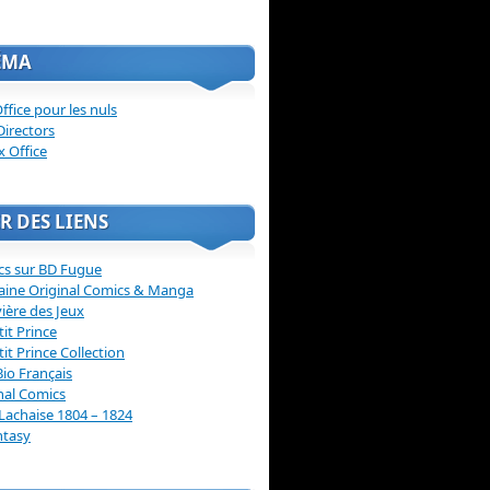
ÉMA
ffice pour les nuls
Directors
x Office
R DES LIENS
cs sur BD Fugue
aine Original Comics & Manga
vière des Jeux
tit Prince
tit Prince Collection
Bio Français
nal Comics
Lachaise 1804 – 1824
ntasy