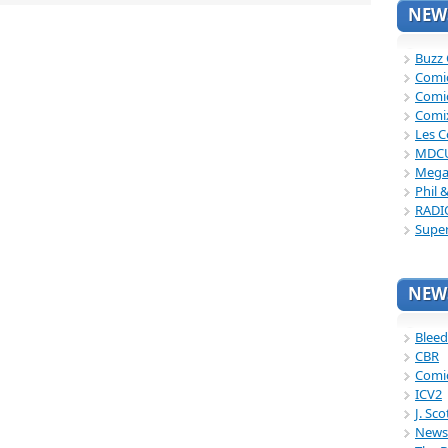
NEWS
Buzz
Comi
Comi
Comi
Les C
MDC
Mega
Phil 
RADI
Supe
NEWS
Bleed
CBR
Comi
ICV2
J. Sc
News