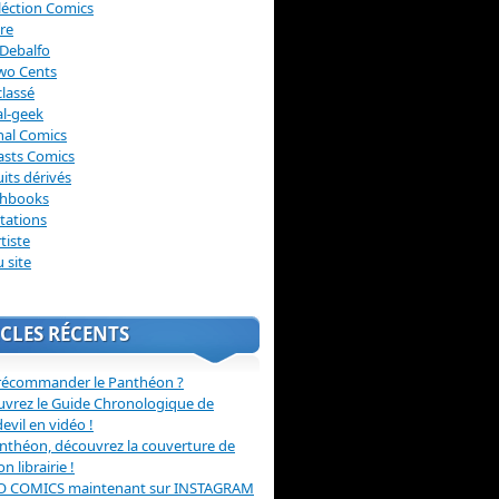
léction Comics
re
Debalfo
wo Cents
lassé
l-geek
nal Comics
asts Comics
its dérivés
chbooks
itations
tiste
u site
CLES RÉCENTS
récommander le Panthéon ?
vrez le Guide Chronologique de
evil en vidéo !
nthéon, découvrez la couverture de
ion librairie !
O COMICS maintenant sur INSTAGRAM