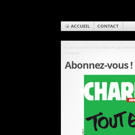
ACCUEIL
CONTACT
«
Les variantes de Star Wars #1 par Alex Ross
Campbell
Abonnez-vous !