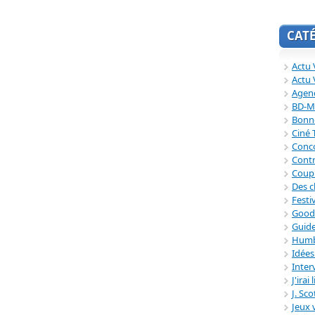
CAT
Actu V
Actu 
Agend
BD-M
Bonne
Ciné
Conc
Contr
Coup
Des c
Festi
Good
Guide
Humb
Idée
Inter
J'irai
J. Sc
Jeux 