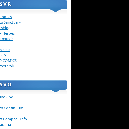
 V.F.
 Comics
cs Sanctuary
csblog
x Heroes
omics.fr
U
verse
& Co
O COMICS
rpouvoir
 V.O.
ing Cool
cs Continuum
ott Campbell Info
arama