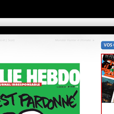
»
 et J. Scott
Monster Hunter 4 Ultimate
VOS