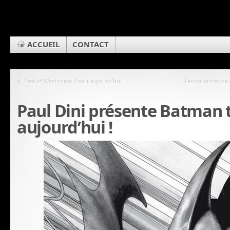
ACCUEIL
CONTACT
«
East of West tome 3 sort aujourd’hui !
Les variantes de 
Paul Dini présente Batman 
aujourd’hui !