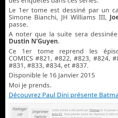
des enquêtes dans ces séries.
Le 1er tome est dessiné par un cas
Simone Bianchi, JH Williams III,
Jo
passe.
A noter que la suite sera dessinée
Dustin N’Guyen
.
Ce 1er tome reprend les épis
COMICS #821, #822, #823, #824, #
#831, #833, #834, et #837.
Disponible le 16 Janvier 2015
Moi je prends.
Découvrez Paul Dini présente Batm
Partager
Cette entrée a été posté par
Thomas
le 16 janvier 
Imprimer
cet
Actu V.F.
. Vous pouvez suivre les réponses à cette e
l'article
et les pings sont fermés pour l'instant