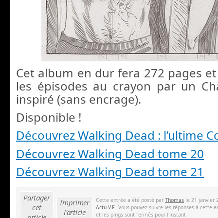
Cet album en dur fera 272 pages e
les épisodes au crayon par un Cha
inspiré (sans encrage).
Disponible !
Découvrez Walking Dead : l’ultime 
Découvrez Walking Dead tome 20
Découvrez Walking Dead tome 21
Partager
Cette entrée a été posté par
Thomas
le 21 janvier 
Imprimer
cet
Actu V.F.
. Vous pouvez suivre les réponses à cette e
l'article
et les pings sont fermés pour l'instant
article