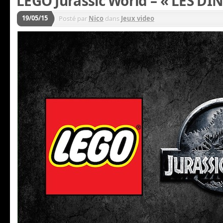
LEGO Jurassic World – « LES DI
19/05/15
Posté par
Nico
dans
Jeux video