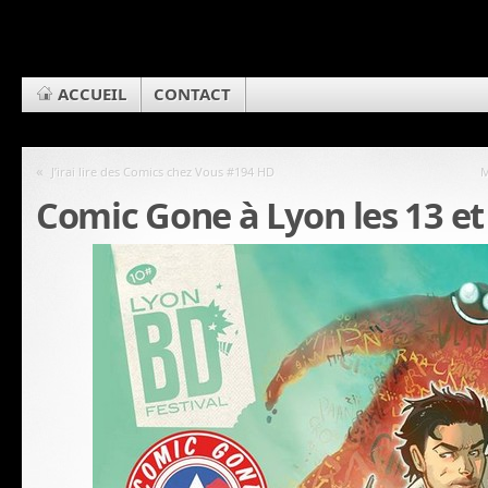
ACCUEIL
CONTACT
«
J’irai lire des Comics chez Vous #194 HD
M
Comic Gone à Lyon les 13 et 