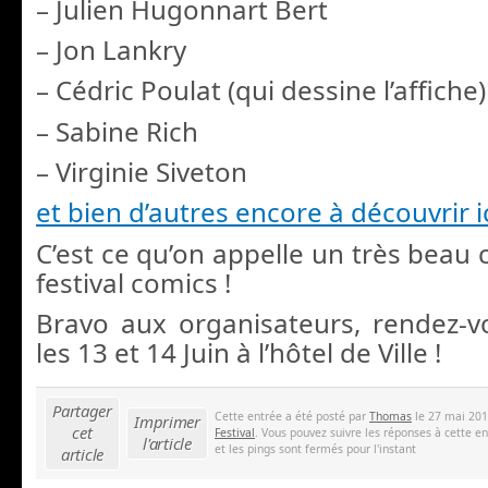
– Julien Hugonnart Bert
– Jon Lankry
– Cédric Poulat (qui dessine l’affiche)
– Sabine Rich
– Virginie Siveton
et bien d’autres encore à découvrir i
C’est ce qu’on appelle un très beau c
festival comics !
Bravo aux organisateurs, rendez-
les 13 et 14 Juin à l’hôtel de Ville !
Partager
Cette entrée a été posté par
Thomas
le 27 mai 201
Imprimer
cet
Festival
. Vous pouvez suivre les réponses à cette e
l'article
et les pings sont fermés pour l'instant
article