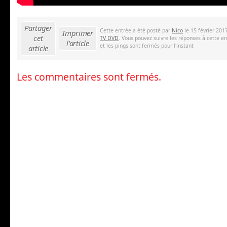
Partager
Cette entrée a été posté par
Nico
le 15 février 201
Imprimer
cet
TV DVD
. Vous pouvez suivre les réponses à cette e
l'article
et les pings sont fermés pour l'instant
article
Les commentaires sont fermés.