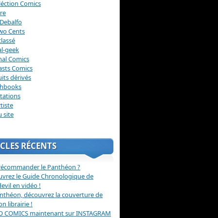
léction Comics
re
Debalfo
wo Cents
lassé
l-geek
nal Comics
asts Comics
its dérivés
chbooks
itations
tiste
u site
CLES RÉCENTS
récommander le Panthéon ?
vrez le Guide Chronologique de
evil en vidéo !
nthéon, découvrez la couverture de
ion librairie !
O COMICS maintenant sur INSTAGRAM