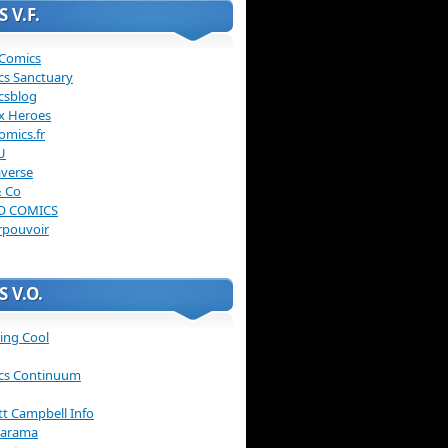
 V.F.
 Comics
cs Sanctuary
csblog
x Heroes
omics.fr
U
verse
& Co
O COMICS
rpouvoir
 V.O.
ing Cool
cs Continuum
ott Campbell Info
arama