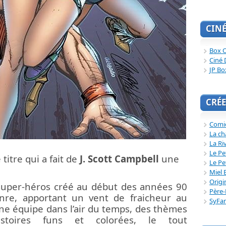
CIN
Box O
Ciné 
JP Bo
CRÉE
Comi
La ch
La Ri
Le Pe
e titre qui a fait de
J. Scott Campbell
une
Le Pe
Miel 
Origi
super-héros créé au début des années 90
Père-
enre, apportant un vent de fraicheur au
SyFa
e équipe dans l’air du temps, des thèmes
istoires funs et colorées, le tout