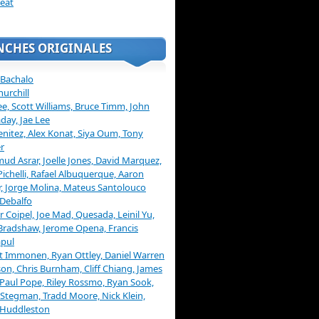
eat
NCHES ORIGINALES
 Bachalo
hurchill
ee, Scott Williams, Bruce Timm, John
day, Jae Lee
enitez, Alex Konat, Siya Oum, Tony
r
d Asrar, Joelle Jones, David Marquez,
Pichelli, Rafael Albuquerque, Aaron
, Jorge Molina, Mateus Santolouco
Debalfo
er Coipel, Joe Mad, Quesada, Leinil Yu,
Bradshaw, Jerome Opena, Francis
pul
t Immonen, Ryan Ottley, Daniel Warren
on, Chris Burnham, Cliff Chiang, James
 Paul Pope, Riley Rossmo, Ryan Sook,
Stegman, Tradd Moore, Nick Klein,
 Huddleston