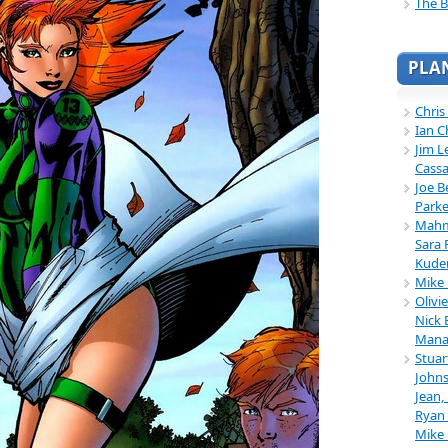
The B
PLA
Chris
Ian C
Jim L
Cassa
Joe B
Parke
Mahmu
Sara 
Kuder
Mike 
Olivi
Nick 
Mana
Stuar
Johns
Jean,
Ryan 
Mike