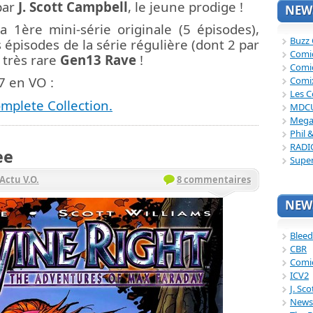
par
J. Scott Campbell
, le jeune prodige !
NEWS
a 1ère mini-série originale (5 épisodes),
Buzz
 épisodes de la série régulière (dont 2 par
Comi
e très rare
Gen13 Rave
!
Comi
7 en VO :
Comi
Les C
mplete Collection.
MDC
Mega
Phil 
RADI
ee
Supe
Actu V.O.
8 commentaires
NEWS
Bleed
CBR
Comi
ICV2
J. Sc
News