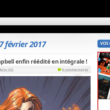
7 février 2017
VOS
pbell enfin réédité en intégrale !
Actu V.O.
6 commentaires