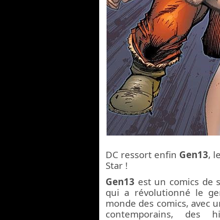
DC ressort enfin
Gen13
, l
Star !
Gen13
est un comics de 
qui a révolutionné le g
monde des comics, avec un
contemporains, des h