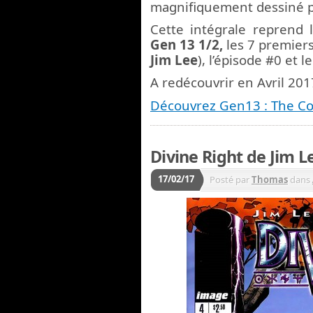
magnifiquement dessiné 
Cette intégrale reprend l
Gen 13 1/2,
les 7 premiers
Jim Lee
), l’épisode #0 et l
A redécouvrir en Avril 201
Découvrez Gen13 : The Co
Divine Right de Jim L
17/02/17
Posté par
Thomas
dans