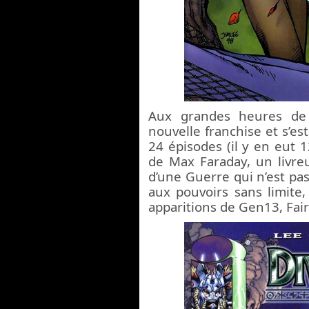
Aux grandes heures de
nouvelle franchise et s’es
24 épisodes (il y en eut 1
de Max Faraday, un livreu
d’une Guerre qui n’est pas
aux pouvoirs sans limite,
apparitions de Gen13, Fair