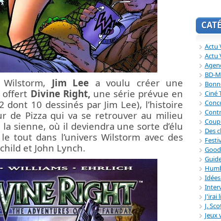
CAT
Actu V
Actu 
Agend
BD-M
 Wilstorm,
Jim Lee
a voulu créer une
Bonne
t offert
Divine Right,
une série prévue en
Ciné
2 dont 10 dessinés par Jim Lee), l’histoire
Conc
Contr
r de Pizza qui va se retrouver au milieu
Coup
 la sienne, où il deviendra une sorte d’élu
Des c
 le tout dans l’univers Wilstorm avec des
Festi
child et John Lynch.
Good
Guide
Humb
Idée
Inter
J'irai
J. Sc
Jeux 