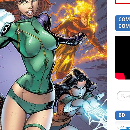
COM
COMI
BD
9ème