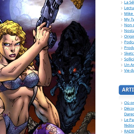
La Sé
Lectu
Mike 
My T
Non c
Nosta
Origi
Podc
Produ
Sket
Sollic
Un Ar
Vie d
ARTI
Où p
Décou
Dared
Le Pa
l’édit
RADI