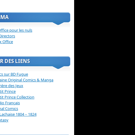
ÉMA
ffice pour les nuls
Directors
x Office
R DES LIENS
cs sur BD Fugue
aine Original Comics & Manga
vière des Jeux
tit Prince
tit Prince Collection
Bio Français
nal Comics
Lachaise 1804 – 1824
ntasy