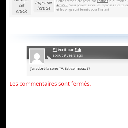
Cette entrée a été posté par
Thomas
le 21 février 
Imprimer
cet
Actu V.F.
. Vous pouvez suivre les réponses à cette e
l'article
et les pings sont fermés pour l'instant
article
#1
écrit par
Fab
about 9 years ago
J’ai adoré la série TV. Est-ce mieux ??
Les commentaires sont fermés.