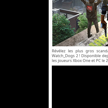
Révélez les plus gros scan
Watch_Dogs 2 ! Disponible depu
les joueurs Xbox One et PC le 