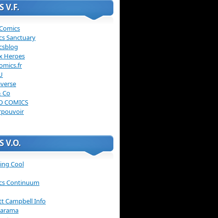
 V.F.
 Comics
cs Sanctuary
csblog
x Heroes
omics.fr
U
verse
& Co
O COMICS
rpouvoir
 V.O.
ing Cool
cs Continuum
ott Campbell Info
arama