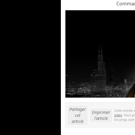
Comma
Partager
Cette entrée 
Imprimer
cet
video
. Vous p
l'article
les pings sont
article