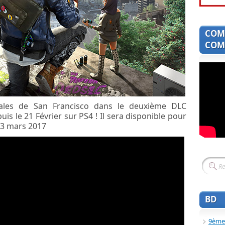
COM
COMI
dales de San Francisco dans le deuxième DLC
is le 21 Février sur PS4 ! Il sera disponible pour
23 mars 2017
BD
9ème