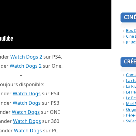
CIN
Box O
Ciné 
JP Bo
nder
Watch Dogs 2
sur PS4.
CRÉE
der
Watch Dogs 2
sur One.
–
Comi
La ch
oujours disponible:
La Ri
Le Pe
nder
Watch Dogs
sur PS4
Le Pe
nder
Watch Dogs
sur PS3
Miel 
Origi
nder
Watch Dogs
sur ONE
Père-
nder
Watch Dogs
sur 360
SyFa
ander
Watch Dogs
sur PC