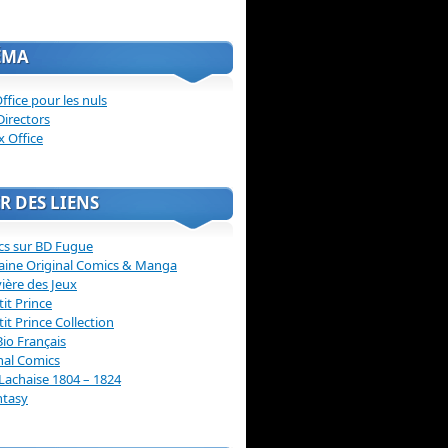
ÉMA
ffice pour les nuls
Directors
x Office
R DES LIENS
cs sur BD Fugue
aine Original Comics & Manga
vière des Jeux
tit Prince
tit Prince Collection
Bio Français
nal Comics
Lachaise 1804 – 1824
ntasy