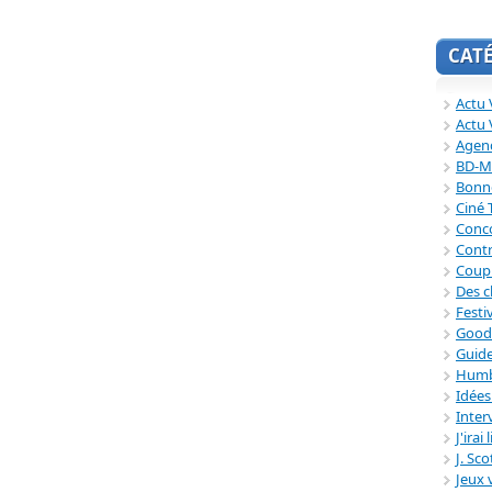
CAT
Actu V
Actu 
Agend
BD-M
Bonne
Ciné
Conc
Contr
Coup
Des c
Festi
Good
Guide
Humb
Idée
Inter
J'irai
J. Sc
Jeux 