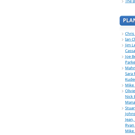
The B
PLA
Chris
Ian C
Jim L
Cassa
Joe B
Parke
Mahmu
Sara 
Kuder
Mike 
Olivi
Nick 
Mana
Stuar
Johns
Jean,
Ryan 
Mike