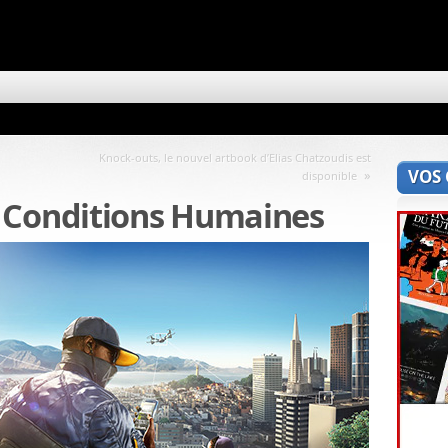
Knock-outs, le nouvel artbook d’Elias Chatzoudis est
VOS
»
disponible
 Conditions Humaines