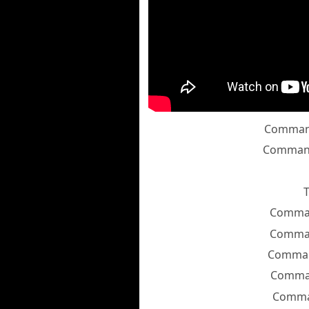
Comma
Comman
T
Comma
Comma
Comma
Comma
Comm