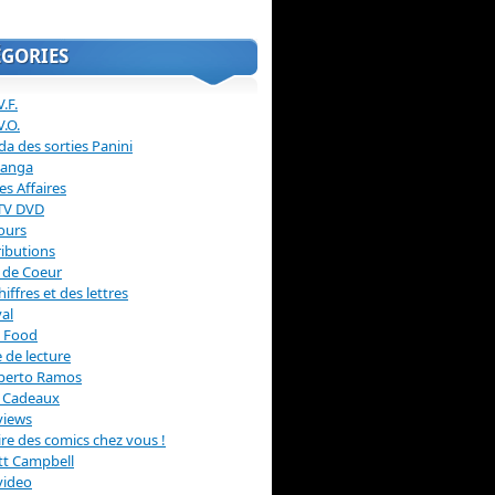
ÉGORIES
.F.
V.O.
a des sorties Panini
anga
s Affaires
 TV DVD
ours
ibutions
 de Coeur
hiffres et des lettres
val
 Food
 de lecture
erto Ramos
s Cadeaux
views
 lire des comics chez vous !
ott Campbell
video