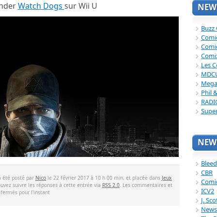
nder
Watch Dogs
sur Wii U
NEWS
Buzz
Comi
Comi
Comi
Les C
MDC
Mega
Phil 
RADI
Supe
NEWS
Bleed
CBR
a été posté par
Nico
le 22 février 2017 à 10 h 00 min, et placée dans
Jeux
Comi
ouvez suivre les réponses à cette entrée via
RSS 2.0
. Les commentaires et
ICV2
 fermés pour l'instant
J. Sc
News