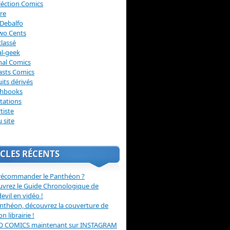
léction Comics
re
Debalfo
wo Cents
lassé
l-geek
nal Comics
asts Comics
its dérivés
chbooks
itations
tiste
u site
CLES RÉCENTS
récommander le Panthéon ?
vrez le Guide Chronologique de
evil en vidéo !
nthéon, découvrez la couverture de
ion librairie !
O COMICS maintenant sur INSTAGRAM