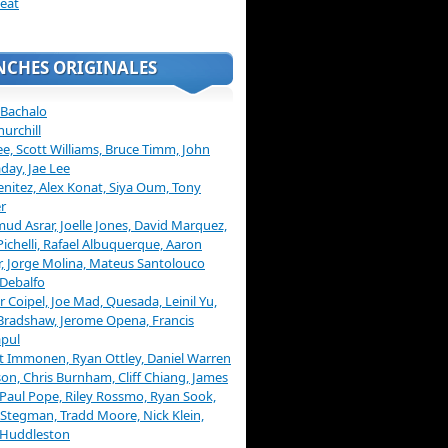
eat
NCHES ORIGINALES
 Bachalo
hurchill
ee, Scott Williams, Bruce Timm, John
day, Jae Lee
enitez, Alex Konat, Siya Oum, Tony
r
d Asrar, Joelle Jones, David Marquez,
Pichelli, Rafael Albuquerque, Aaron
, Jorge Molina, Mateus Santolouco
Debalfo
er Coipel, Joe Mad, Quesada, Leinil Yu,
Bradshaw, Jerome Opena, Francis
pul
t Immonen, Ryan Ottley, Daniel Warren
on, Chris Burnham, Cliff Chiang, James
 Paul Pope, Riley Rossmo, Ryan Sook,
Stegman, Tradd Moore, Nick Klein,
 Huddleston