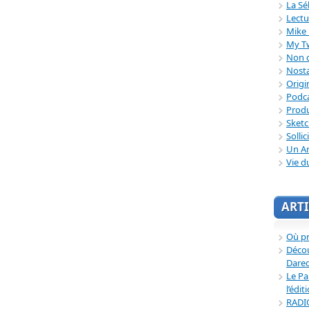
La Sé
Lectu
Mike 
My T
Non c
Nosta
Origi
Podc
Produ
Sket
Sollic
Un Ar
Vie d
ARTI
Où p
Décou
Dared
Le Pa
l’édit
RADI