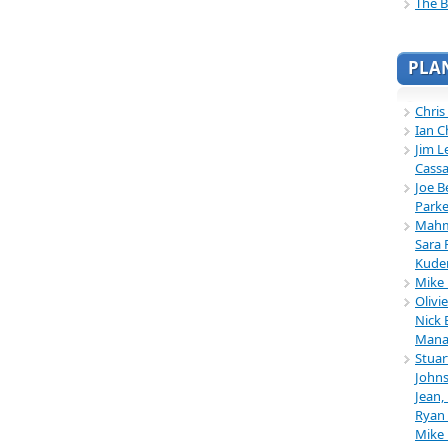
The B
PLA
Chris
Ian C
Jim L
Cassa
Joe B
Parke
Mahmu
Sara 
Kuder
Mike 
Olivi
Nick 
Mana
Stuar
Johns
Jean,
Ryan 
Mike