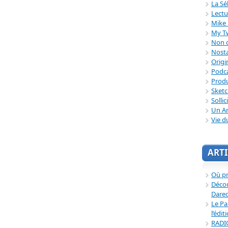
La Sé
Lectu
Mike 
My T
Non c
Nosta
Origi
Podc
Produ
Sket
Sollic
Un Ar
Vie d
ARTI
Où p
Décou
Dared
Le Pa
l’édit
RADI