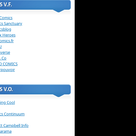
 V.F.
 Comics
cs Sanctuary
csblog
x Heroes
omics.fr
U
verse
& Co
O COMICS
rpouvoir
 V.O.
ing Cool
cs Continuum
ott Campbell Info
arama