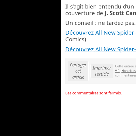
Il s’agit bien entendu d’un
couverture de
J. Scott Ca
Un conseil : ne tardez pas.
Découvrez All New Spider-
Comics)
Découvrez All New Spider-
Partager
Cette entrée 
Imprimer
cet
V.F.
,
Non class
l'article
commentaires 
article
Les commentaires sont fermés.