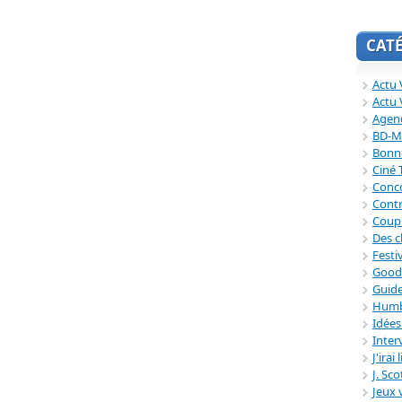
CAT
Actu V
Actu 
Agend
BD-M
Bonne
Ciné
Conc
Contr
Coup
Des c
Festi
Good
Guide
Humb
Idée
Inter
J'irai
J. Sc
Jeux 