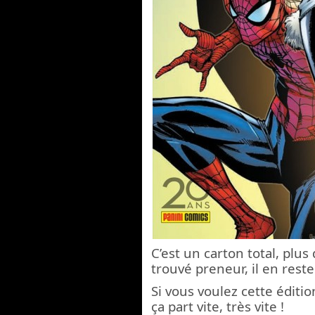
C’est un carton total, plu
trouvé preneur, il en rest
Si vous voulez cette éditio
ça part vite, très vite !