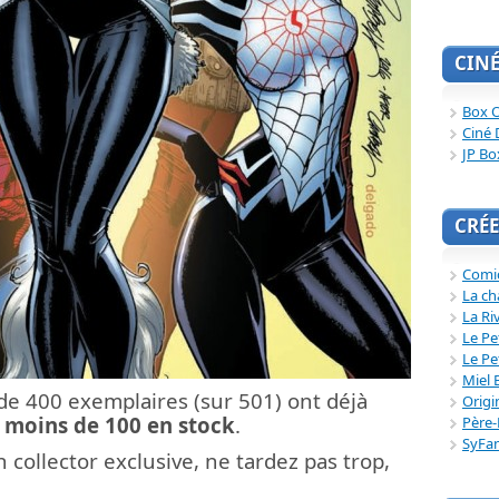
CIN
Box O
Ciné 
JP Bo
CRÉE
Comi
La ch
La Ri
Le Pe
Le Pe
Miel 
s de 400 exemplaires (sur 501) ont déjà
Origi
e
moins de 100 en stock
.
Père-
SyFa
n collector exclusive, ne tardez pas trop,