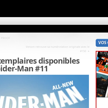
S’ PROOF
VOS
Venom retrouve sa numérotation originale avec le
»
#150
xemplaires disponibles
pider-Man #11