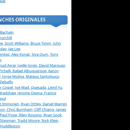
eat
NCHES ORIGINALES
 Bachalo
hurchill
ee, Scott Williams, Bruce Timm, John
day, Jae Lee
enitez, Alex Konat, Siya Oum, Tony
r
d Asrar, Joelle Jones, David Marquez,
Pichelli, Rafael Albuquerque, Aaron
, Jorge Molina, Mateus Santolouco
Debalfo
er Coipel, Joe Mad, Quesada, Leinil Yu,
Bradshaw, Jerome Opena, Francis
pul
t Immonen, Ryan Ottley, Daniel Warren
on, Chris Burnham, Cliff Chiang, James
 Paul Pope, Riley Rossmo, Ryan Sook,
Stegman, Tradd Moore, Nick Klein,
 Huddleston