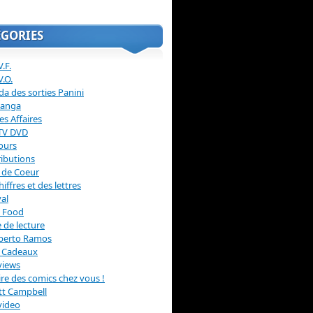
ÉGORIES
.F.
V.O.
a des sorties Panini
anga
s Affaires
 TV DVD
ours
ibutions
 de Coeur
hiffres et des lettres
val
 Food
 de lecture
erto Ramos
s Cadeaux
views
 lire des comics chez vous !
ott Campbell
video