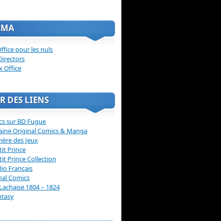
ÉMA
ffice pour les nuls
Directors
x Office
R DES LIENS
cs sur BD Fugue
aine Original Comics & Manga
vière des Jeux
tit Prince
tit Prince Collection
Bio Français
nal Comics
Lachaise 1804 – 1824
ntasy