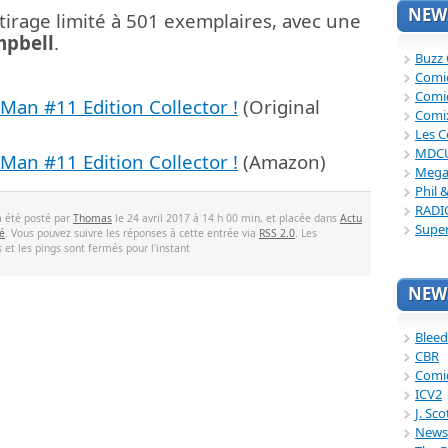
NEWS
 tirage limité à 501 exemplaires, avec une
mpbell
.
Buzz
Comi
Comi
Man #11 Edition Collector !
(Original
Comi
Les C
MDC
Man #11 Edition Collector !
(Amazon)
Mega
Phil 
RADI
a été posté par
Thomas
le 24 avril 2017 à 14 h 00 min, et placée dans
Actu
Supe
é
. Vous pouvez suivre les réponses à cette entrée via
RSS 2.0
. Les
et les pings sont fermés pour l'instant
NEWS
Bleed
CBR
Comi
ICV2
J. Sc
News