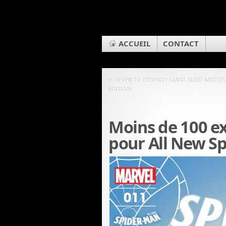
ACCUEIL
CONTACT
«
SEVEN TO ETERNITY GIANT-SIZED ARTIST
EDITION
Moins de 100 e
pour All New S