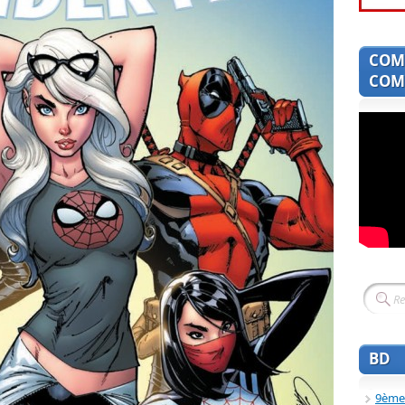
COM
COMI
BD
9ème