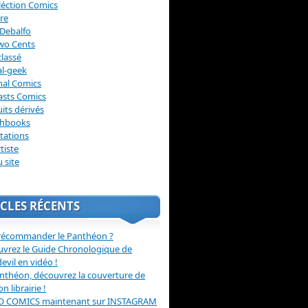
léction Comics
re
Debalfo
wo Cents
lassé
l-geek
nal Comics
asts Comics
its dérivés
chbooks
itations
tiste
u site
CLES RÉCENTS
récommander le Panthéon ?
vrez le Guide Chronologique de
evil en vidéo !
nthéon, découvrez la couverture de
ion librairie !
O COMICS maintenant sur INSTAGRAM