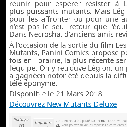
réunir pour espérer résister à L
plus puissants mutants. Mais Légi
pour les affronter ou pour une a
n’est pas le seul retour que l’équ
Dans Necrosha, d’anciens amis revi
À l’occasion de la sortie du film L
Mutants, Panini Comics propose p
fois en librairie, la plus récente sé
l’équipe. On y retrouve Légion, u
a gagnéen notoriété depuis la diff
télé éponyme.
Disponible le 21 Mars 2018
Découvrez New Mutants Deluxe
Partager
Cette entrée a été posté par
Thomas
le 27 avril 20
Imprimer
cet
V.F.
. Vous pouvez suivre les réponses à cette entrée