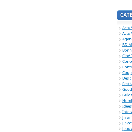
CAT
Actu V
Actu 
Agend
BD-M
Bonne
Ciné
Conc
Contr
Coup
Des c
Festi
Good
Guide
Humb
Idée
Inter
J'irai
J. Sc
Jeux 