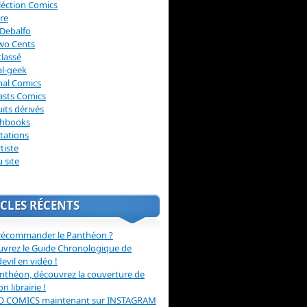
léction Comics
re
Debalfo
wo Cents
lassé
l-geek
nal Comics
asts Comics
its dérivés
chbooks
itations
tiste
u site
CLES RÉCENTS
récommander le Panthéon ?
vrez le Guide Chronologique de
evil en vidéo !
nthéon, découvrez la couverture de
ion librairie !
O COMICS maintenant sur INSTAGRAM