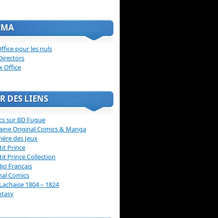
ÉMA
ffice pour les nuls
Directors
x Office
R DES LIENS
cs sur BD Fugue
aine Original Comics & Manga
vière des Jeux
tit Prince
tit Prince Collection
Bio Français
nal Comics
Lachaise 1804 – 1824
ntasy