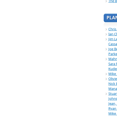
The B
PLA
Chris
Ian C
Jim L
Cassa
Joe B
Parke
Mahmu
Sara 
Kuder
Mike 
Olivi
Nick 
Mana
Stuar
Johns
Jean,
Ryan 
Mike