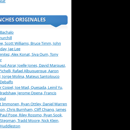
eat
NCHES ORIGINALES
 Bachalo
hurchill
ee, Scott Williams, Bruce Timm, John
day, Jae Lee
enitez, Alex Konat, Siya Oum, Tony
r
d Asrar, Joelle Jones, David Marquez,
Pichelli, Rafael Albuquerque, Aaron
, Jorge Molina, Mateus Santolouco
Debalfo
er Coipel, Joe Mad, Quesada, Leinil Yu,
Bradshaw, Jerome Opena, Francis
pul
t Immonen, Ryan Ottley, Daniel Warren
on, Chris Burnham, Cliff Chiang, James
 Paul Pope, Riley Rossmo, Ryan Sook,
Stegman, Tradd Moore, Nick Klein,
 Huddleston