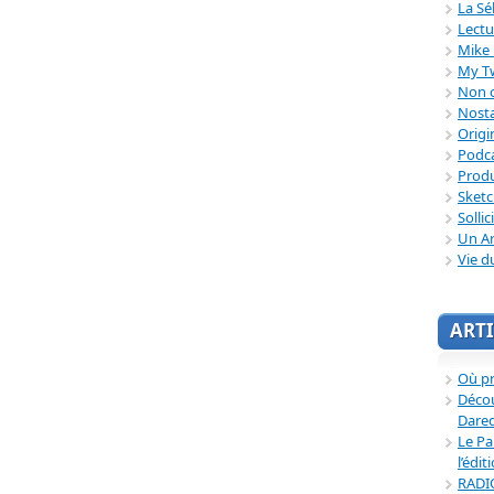
La Sé
Lectu
Mike 
My T
Non c
Nosta
Origi
Podc
Produ
Sket
Sollic
Un Ar
Vie d
ARTI
Où p
Décou
Dared
Le Pa
l’édit
RADI