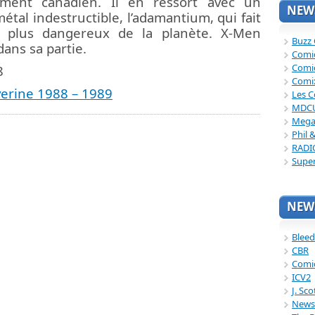
ment canadien. Il en ressort avec un
NEWS
étal indestructible, l’adamantium, qui fait
s plus dangereux de la planète. X-Men
Buzz
 dans sa partie.
Comi
Comi
8
Comi
verine 1988 – 1989
Les C
MDC
Mega
Phil 
RADI
Supe
NEWS
Bleed
CBR
Comi
ICV2
J. Sc
News