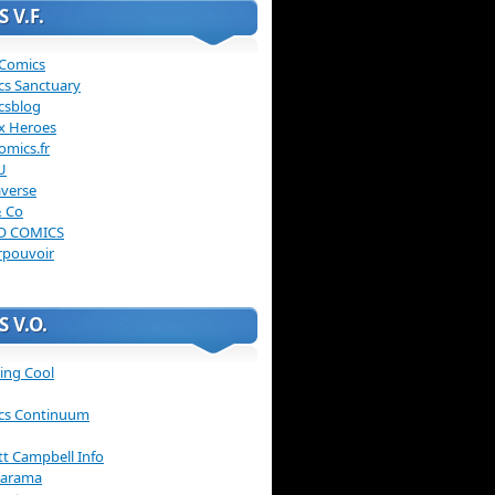
 V.F.
 Comics
cs Sanctuary
csblog
x Heroes
omics.fr
U
verse
& Co
O COMICS
rpouvoir
 V.O.
ing Cool
cs Continuum
ott Campbell Info
arama