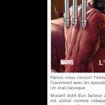
Panini nous ressort l’int
Claremont avec les épisod
Un vrai classique.
Mutant doté d’un facteur 
est utilisé comme cobaye