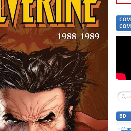
COM
COMI
BD
9ème