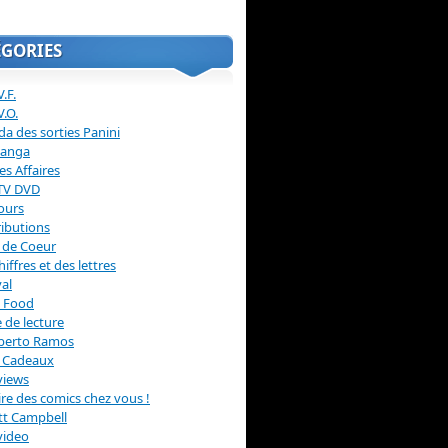
ÉGORIES
.F.
V.O.
a des sorties Panini
anga
s Affaires
 TV DVD
ours
ibutions
 de Coeur
hiffres et des lettres
val
 Food
 de lecture
erto Ramos
s Cadeaux
views
 lire des comics chez vous !
ott Campbell
video