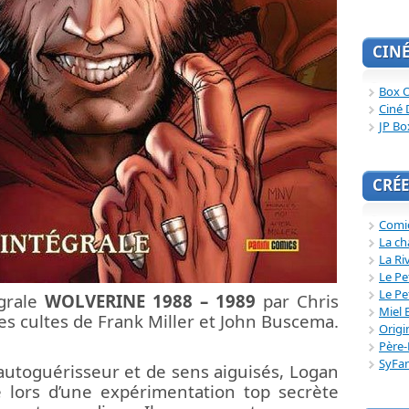
CIN
Box O
Ciné 
JP Bo
CRÉE
Comi
La ch
La Ri
Le Pe
Le Pe
égrale
WOLVERINE 1988 – 1989
par Chris
Miel 
es cultes de Frank Miller et John Buscema.
Origi
Père-
SyFa
autoguérisseur et de sens aiguisés, Logan
 lors d’une expérimentation top secrète