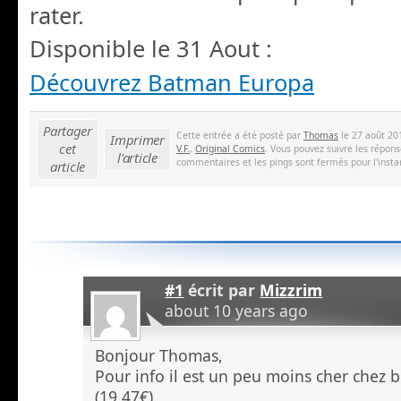
rater.
Disponible le 31 Aout :
Découvrez Batman Europa
Partager
Cette entrée a été posté par
Thomas
le 27 août 20
Imprimer
cet
V.F.
,
Original Comics
. Vous pouvez suivre les répons
l'article
commentaires et les pings sont fermés pour l'insta
article
#1
écrit par
Mizzrim
about 10 years ago
Bonjour Thomas,
Pour info il est un peu moins cher chez 
(19,47€).