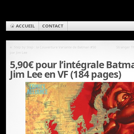
ACCUEIL
CONTACT
«
Step by Step : la Couverture Variante de Batman #50
Stranger T
par Jim Lee
5,90€ pour l’intégrale Batm
Jim Lee en VF (184 pages)