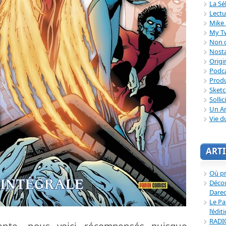
La Sé
Lectu
Mike 
My T
Non c
Nosta
Origi
Podc
Produ
Sket
Sollic
Un Ar
Vie d
ARTI
Où p
Décou
Dared
Le Pa
l’édit
RADI
ente, nous voici récompensés puisque