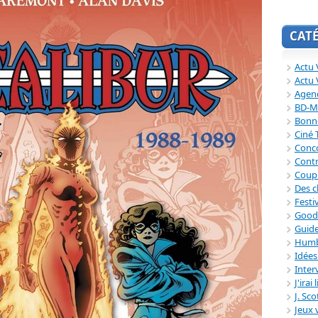
CAT
Actu V
Actu 
Agend
BD-M
Bonne
Ciné
Conc
Contr
Coup
Des c
Festi
Good
Guide
Humb
Idée
Inter
J'irai
J. Sc
Jeux 