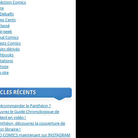
léction Comics
re
Debalfo
wo Cents
lassé
l-geek
nal Comics
asts Comics
its dérivés
chbooks
itations
tiste
u site
CLES RÉCENTS
récommander le Panthéon ?
vrez le Guide Chronologique de
evil en vidéo !
nthéon, découvrez la couverture de
ion librairie !
O COMICS maintenant sur INSTAGRAM