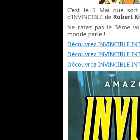
C’est le 5 Mai que sor
d’INVINCIBLE de
Robert K
Ne ratez pas le 3ème vol
monde parle !
Découvrez INVINCIBLE IN
Découvrez INVINCIBLE IN
Découvrez INVINCIBLE IN