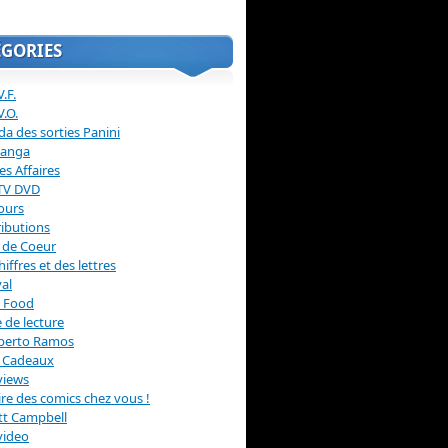
ÉGORIES
.F.
V.O.
a des sorties Panini
anga
s Affaires
 TV DVD
ours
ibutions
 de Coeur
hiffres et des lettres
val
 Food
 de lecture
erto Ramos
s Cadeaux
views
 lire des comics chez vous !
ott Campbell
video