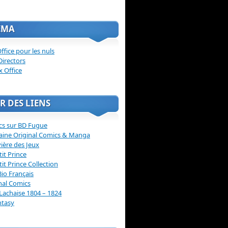
ÉMA
ffice pour les nuls
Directors
x Office
R DES LIENS
cs sur BD Fugue
aine Original Comics & Manga
vière des Jeux
tit Prince
tit Prince Collection
Bio Français
nal Comics
Lachaise 1804 – 1824
ntasy