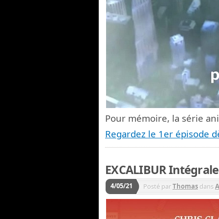
Pour mémoire, la série an
Regardez le 1er épisode d
EXCALIBUR Intégrale 
4/05/21
Posté par
Thomas
dans
A