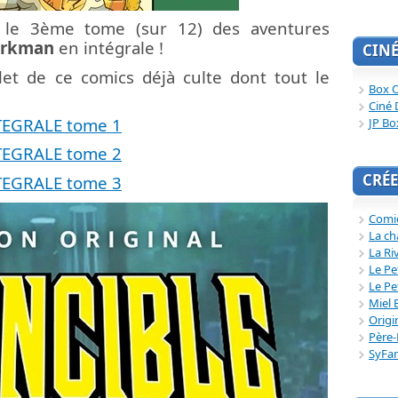
t le 3ème tome (sur 12) des aventures
irkman
en intégrale !
CIN
et de ce comics déjà culte dont tout le
Box O
Ciné 
TEGRALE tome 1
JP Bo
TEGRALE tome 2
CRÉE
TEGRALE tome 3
Comi
La ch
La Ri
Le Pe
Le Pe
Miel 
Origi
Père-
SyFa