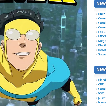
NEWS
Buzz
Comi
Comi
Comi
Les C
MDC
Mega
Phil 
RADI
Supe
NEWS
Bleed
CBR
Comi
ICV2
J. Sc
News