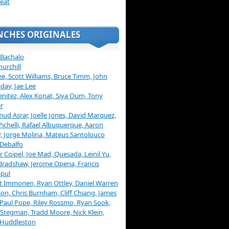
eat
NCHES ORIGINALES
 Bachalo
hurchill
ee, Scott Williams, Bruce Timm, John
day, Jae Lee
enitez, Alex Konat, Siya Oum, Tony
r
d Asrar, Joelle Jones, David Marquez,
Pichelli, Rafael Albuquerque, Aaron
, Jorge Molina, Mateus Santolouco
Debalfo
er Coipel, Joe Mad, Quesada, Leinil Yu,
Bradshaw, Jerome Opena, Francis
pul
t Immonen, Ryan Ottley, Daniel Warren
on, Chris Burnham, Cliff Chiang, James
 Paul Pope, Riley Rossmo, Ryan Sook,
Stegman, Tradd Moore, Nick Klein,
 Huddleston