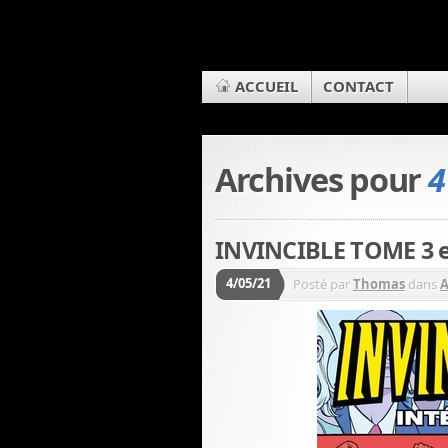
ACCUEIL
CONTACT
Archives pour
4
INVINCIBLE TOME 3 es
4/05/21
Posté par
Thomas
dans
A