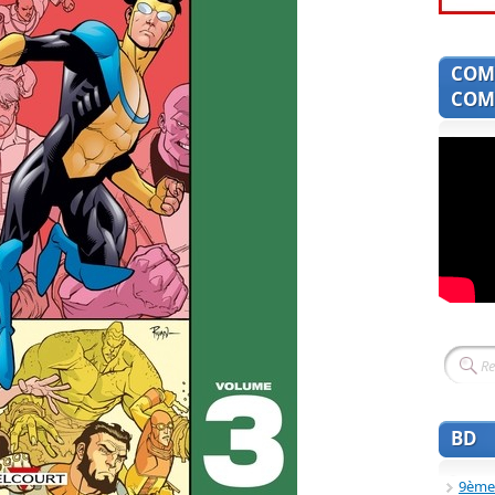
COM
COMI
BD
9ème