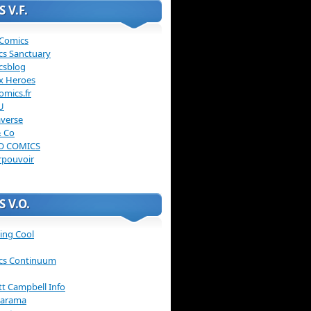
 V.F.
 Comics
cs Sanctuary
csblog
x Heroes
omics.fr
U
verse
& Co
O COMICS
rpouvoir
 V.O.
ing Cool
cs Continuum
ott Campbell Info
arama