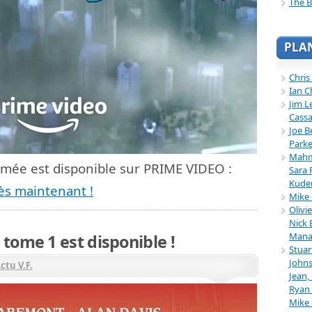
The B
PLA
Chris
Ian C
Jim L
Cassa
Joe B
Parke
Mahmu
imée est disponible sur PRIME VIDEO :
Sara 
Kuder
ès maintenant !
Mike 
Olivi
Nick 
Mana
tome 1 est disponible !
Stuar
Johns
ctu V.F.
Jean,
Ryan 
Mike