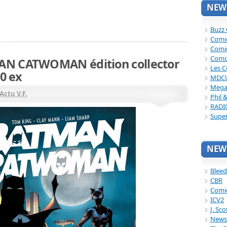
NEWS
Buzz
Comi
Comi
Comi
AN CATWOMAN édition collector
Les C
00 ex
MDC
Mega
Actu V.F.
Phil 
RADI
Supe
NEWS
Bleed
CBR
Comi
ICV2
J. Sc
News