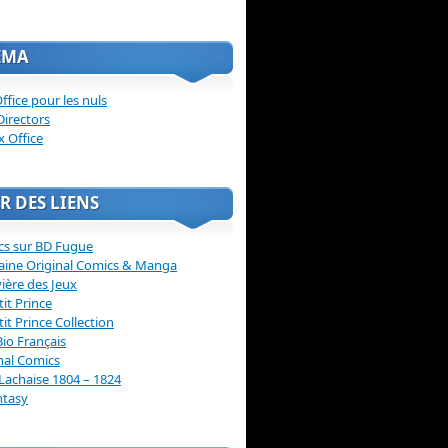
ÉMA
ffice pour les nuls
Directors
x Office
R DES LIENS
cs sur BD Fugue
aine Original Comics & Manga
vière des Jeux
tit Prince
tit Prince Collection
Bio Français
nal Comics
Lachaise 1804 – 1824
ntasy