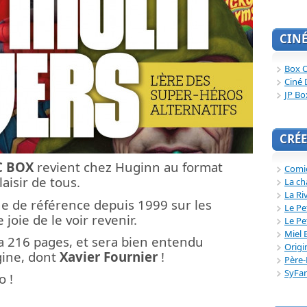
CIN
Box O
Ciné 
JP Bo
CRÉE
C BOX
revient chez Huginn au format
Comi
aisir de tous.
La ch
La Ri
ne de référence depuis 1999 sur les
Le Pe
 joie de le voir revenir.
Le Pe
Miel 
ra 216 pages, et sera bien entendu
Origi
igine, dont
Xavier Fournier
!
Père-
SyFa
o !