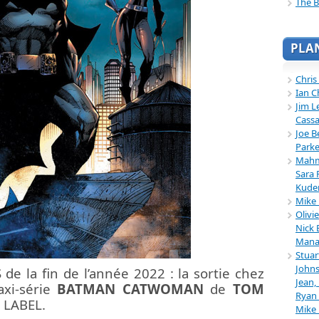
The B
PLA
Chris
Ian C
Jim L
Cassa
Joe B
Parke
Mahmu
Sara 
Kuder
Mike 
Olivi
Nick 
Mana
Stuar
Johns
de la fin de l’année 2022 : la sortie chez
Jean,
xi-série
BATMAN CATWOMAN
de
TOM
Ryan 
 LABEL.
Mike