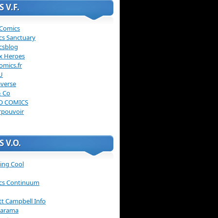
 V.F.
 Comics
cs Sanctuary
csblog
x Heroes
omics.fr
U
verse
& Co
O COMICS
rpouvoir
 V.O.
ing Cool
cs Continuum
ott Campbell Info
arama