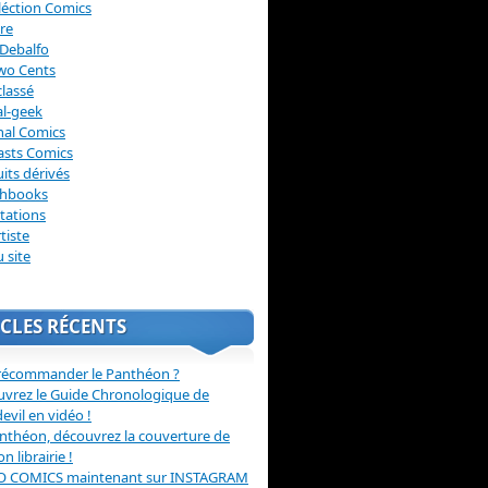
léction Comics
re
Debalfo
wo Cents
lassé
l-geek
nal Comics
asts Comics
its dérivés
chbooks
itations
tiste
u site
CLES RÉCENTS
récommander le Panthéon ?
vrez le Guide Chronologique de
evil en vidéo !
nthéon, découvrez la couverture de
ion librairie !
O COMICS maintenant sur INSTAGRAM