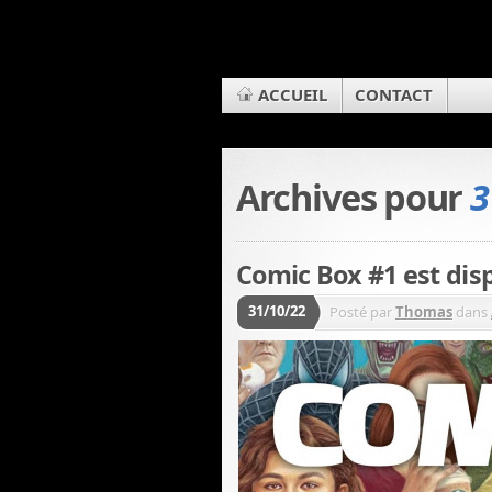
ACCUEIL
CONTACT
Archives pour
3
Comic Box #1 est dis
31/10/22
Posté par
Thomas
dans