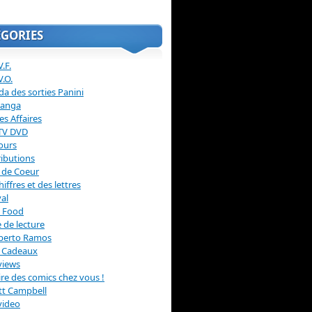
ÉGORIES
.F.
V.O.
a des sorties Panini
anga
s Affaires
 TV DVD
ours
ibutions
 de Coeur
hiffres et des lettres
val
 Food
 de lecture
erto Ramos
s Cadeaux
views
 lire des comics chez vous !
ott Campbell
video