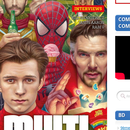
COM
COMI
BD
9ème