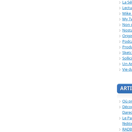
La Sé
Lectu
Mike 
My T
Non c
Nosta
Origi
Podc
Produ
Sket
Sollic
Un Ar
Vie d
ARTI
Où p
Décou
Dared
Le Pa
l’édit
RADI