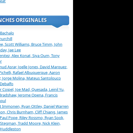
eat
NCHES ORIGINALES
 Bachalo
hurchill
ee, Scott Williams, Bruce Timm, John
day, Jae Lee
enitez, Alex Konat, Siya Oum, Tony
r
d Asrar, Joelle Jones, David Marquez,
Pichelli, Rafael Albuquerque, Aaron
, Jorge Molina, Mateus Santolouco
Debalfo
er Coipel, Joe Mad, Quesada, Leinil Yu,
Bradshaw, Jerome Opena, Francis
pul
t Immonen, Ryan Ottley, Daniel Warren
on, Chris Burnham, Cliff Chiang, James
 Paul Pope, Riley Rossmo, Ryan Sook,
Stegman, Tradd Moore, Nick Klein,
 Huddleston