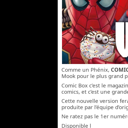
Comme un Phénix,
COMI
Mook pour le plus grand pl
Comic Box c’est le magazi
comics, et c’est une grande
Cette nouvelle version fe
produite par l’équipe d’or
Ne ratez pas le 1er numér
Disponible l