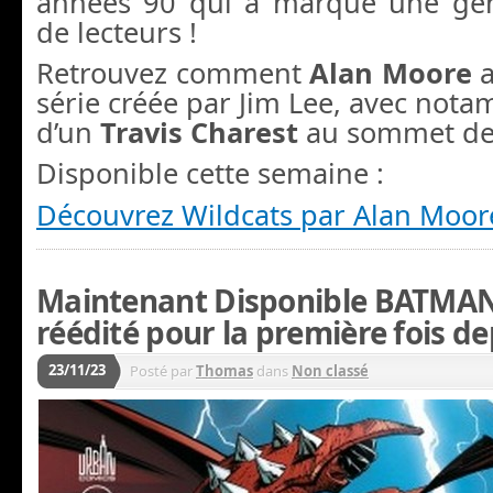
années 90 qui a marqué une gén
de lecteurs !
Retrouvez comment
Alan Moore
a
série créée par Jim Lee, avec not
d’un
Travis Charest
au sommet de 
Disponible cette semaine :
Découvrez Wildcats par Alan Moore
Maintenant Disponible BATMA
réédité pour la première fois de
23/11/23
Posté par
Thomas
dans
Non classé