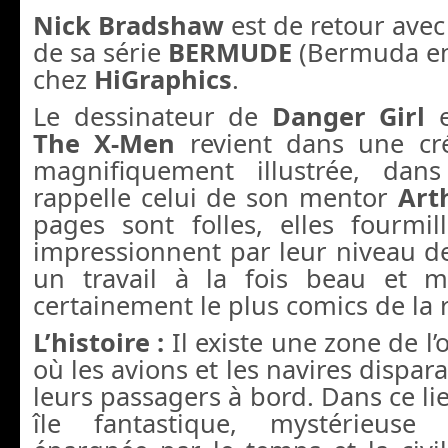
Nick Bradshaw
est de retour avec
de sa série
BERMUDE
(Bermuda en
chez
HiGraphics
.
Le dessinateur de
Danger Girl
The X-Men
revient dans une cré
magnifiquement illustrée, dan
rappelle celui de son mentor
Art
pages sont folles, elles fourmil
impressionnent par leur niveau de 
un travail à la fois beau et ma
certainement le plus comics de la r
L’histoire :
Il existe une zone de l
où les avions et les navires dispar
leurs passagers à bord. Dans ce li
île fantastique, mystérieuse 