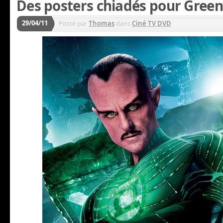
Des posters chiadés pour Gree
29/04/11
Posté par
Thomas
dans
Ciné TV DVD