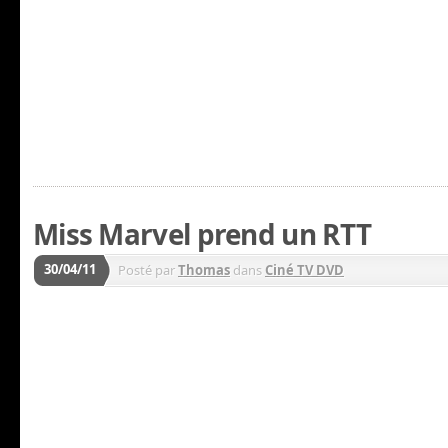
Miss Marvel prend un RTT
30/04/11
Posté par
Thomas
dans
Ciné TV DVD