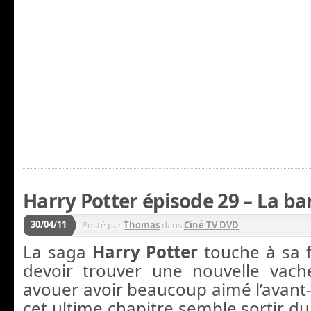
Harry Potter épisode 29 – La b
30/04/11
Posté par
Thomas
dans
Ciné TV DVD
La saga
Harry Potter
touche à sa f
devoir trouver une nouvelle vache
avouer avoir beaucoup aimé l’avant-
cet ultime chapitre semble sortir 