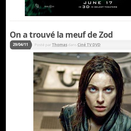
On a trouvé la meuf de Zod
29/04/11
Posté par
Thomas
dans
Ciné TV DVD