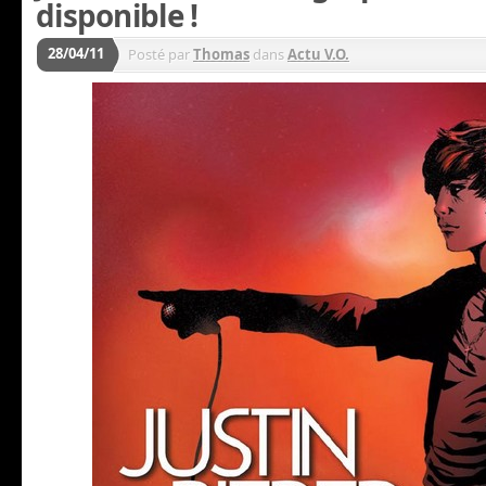
disponible !
28/04/11
Posté par
Thomas
dans
Actu V.O.