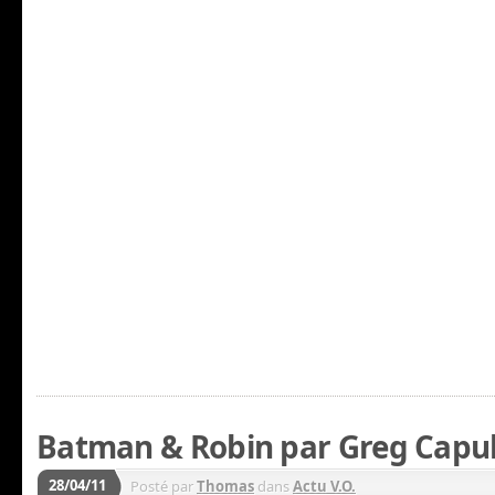
Batman & Robin par Greg Capul
28/04/11
Posté par
Thomas
dans
Actu V.O.