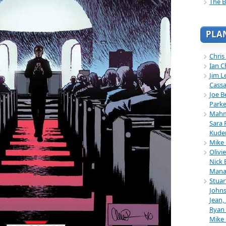
The B
PLA
Chris
Ian C
Jim L
Cassa
Joe B
Parke
Mahmu
Sara 
Kuder
Mike 
Olivi
Nick 
Mana
Stuar
Johns
Jean,
Ryan 
Mike