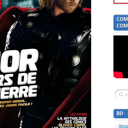
COM
COMI
BD
9ème