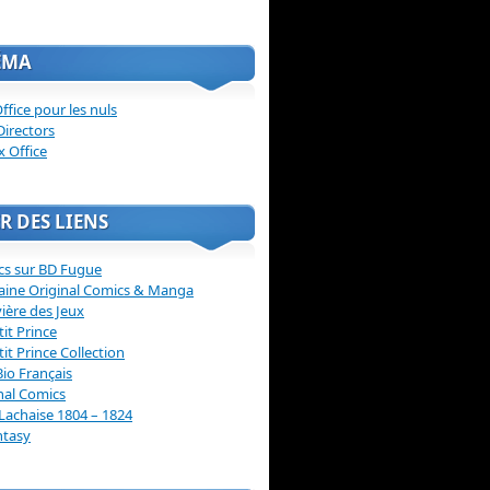
ÉMA
ffice pour les nuls
Directors
x Office
R DES LIENS
cs sur BD Fugue
aine Original Comics & Manga
vière des Jeux
tit Prince
tit Prince Collection
Bio Français
nal Comics
Lachaise 1804 – 1824
ntasy