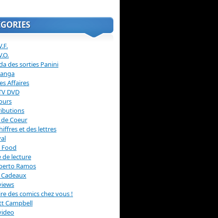
ÉGORIES
.F.
V.O.
a des sorties Panini
anga
s Affaires
 TV DVD
ours
ibutions
 de Coeur
hiffres et des lettres
val
 Food
 de lecture
erto Ramos
s Cadeaux
views
 lire des comics chez vous !
ott Campbell
video