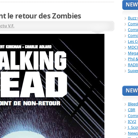
NEWS
nt le retour des Zombies
Buzz
Comi
ctu V.F.
Comi
Comi
Les C
MDC
Mega
Phil 
RADI
Supe
NEWS
Bleed
CBR
Comi
ICV2
J. Sc
News