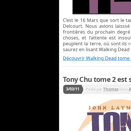
C’est le 16 Mars que sort le t
Delcourt. Nous avions laisss
frontières du prochain degré 
choses, et l’attente est inso
peuplent la terre, où sont-ils
saurez en lisant Walking Dead 
Découvrir Walking Dead tome
Tony Chu tome 2 est so
3/03/11
Posté par
Thomas
dans
A