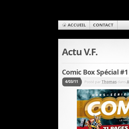
ACCUEIL
CONTACT
Actu V.F.
Comic Box Spécial #1
4/03/11
Posté par
Thomas
dans
A