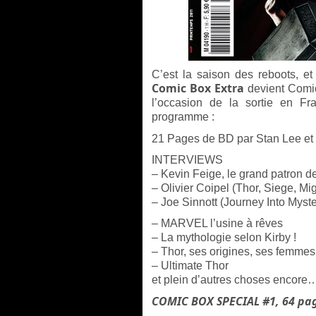
C’est la saison des reboots, 
Comic Box Extra
devient Comi
l’occasion de la sortie en F
programme :
21 Pages de BD par Stan Lee et 
INTERVIEWS
– Kevin Feige, le grand patron d
– Olivier Coipel (Thor, Siege, Mi
– Joe Sinnott (Journey Into Myst
– MARVEL l’usine à rêves
– La mythologie selon Kirby !
– Thor, ses origines, ses femmes,
– Ultimate Thor
et plein d’autres choses encore
COMIC BOX SPECIAL #1, 64 page