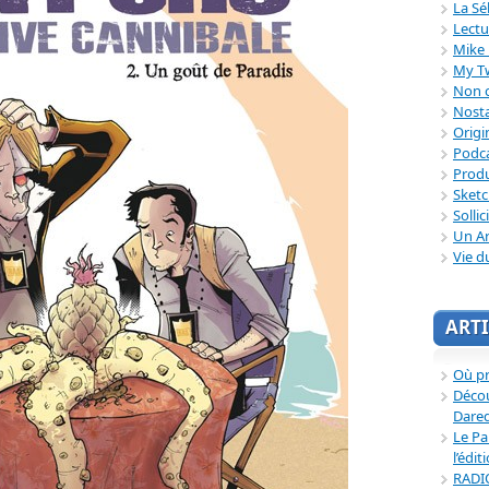
La Sé
Lectu
Mike 
My T
Non c
Nosta
Origi
Podc
Produ
Sket
Sollic
Un Ar
Vie d
ARTI
Où p
Décou
Dared
Le Pa
l’édit
RADI