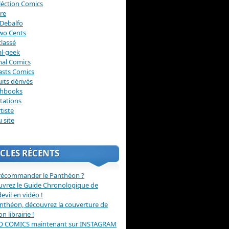
léction Comics
re
Debalfo
wo Cents
lassé
l-geek
nal Comics
asts Comics
its dérivés
chbooks
itations
tiste
u site
CLES RÉCENTS
récommander le Panthéon ?
vrez le Guide Chronologique de
evil en vidéo !
nthéon, découvrez la couverture de
ion librairie !
O COMICS maintenant sur INSTAGRAM