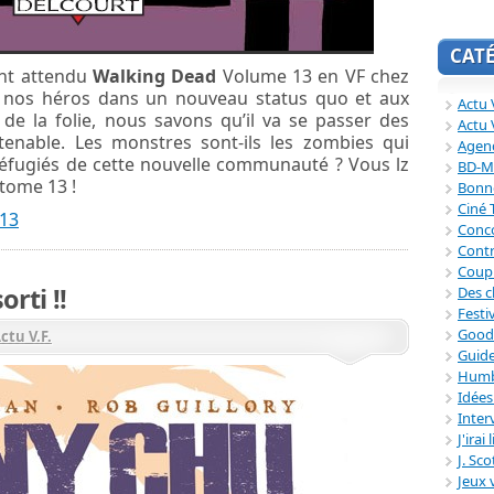
CAT
ant attendu
Walking Dead
Volume 13 en VF chez
é nos héros dans un nouveau status quo et aux
Actu V
de la folie, nous savons qu’il va se passer des
Actu 
utenable. Les monstres sont-ils les zombies qui
Agend
 réfugiés de cette nouvelle communauté ? Vous lz
BD-M
tome 13 !
Bonne
Ciné
 13
Conc
Contr
Coup
rti !!
Des c
Festi
Good
ctu V.F.
Guide
Humb
Idée
Inter
J'irai
J. Sc
Jeux 