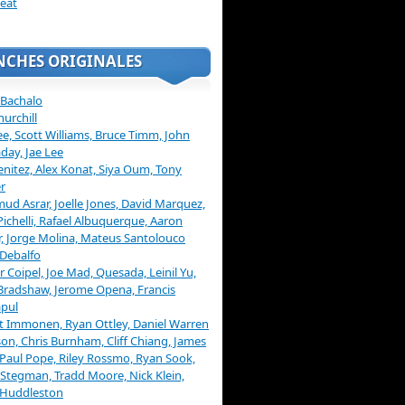
eat
NCHES ORIGINALES
 Bachalo
hurchill
ee, Scott Williams, Bruce Timm, John
day, Jae Lee
enitez, Alex Konat, Siya Oum, Tony
r
d Asrar, Joelle Jones, David Marquez,
Pichelli, Rafael Albuquerque, Aaron
, Jorge Molina, Mateus Santolouco
Debalfo
er Coipel, Joe Mad, Quesada, Leinil Yu,
Bradshaw, Jerome Opena, Francis
pul
t Immonen, Ryan Ottley, Daniel Warren
on, Chris Burnham, Cliff Chiang, James
 Paul Pope, Riley Rossmo, Ryan Sook,
Stegman, Tradd Moore, Nick Klein,
 Huddleston