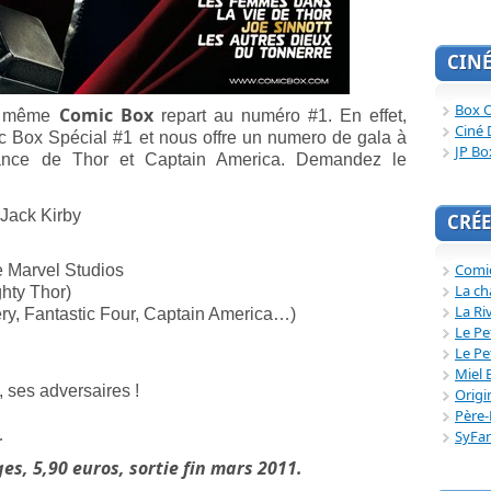
CIN
Box O
Comic Box
et même
repart au numéro #1. En effet,
Ciné 
c Box Spécial #1 et nous offre un numero de gala à
JP Bo
rance de Thor et Captain America. Demandez le
Jack Kirby
CRÉE
Comi
e Marvel Studios
La ch
ghty Thor)
La Ri
ery, Fantastic Four, Captain America…)
Le Pe
Le Pe
Miel 
 ses adversaires !
Origi
Père-
…
SyFa
s, 5,90 euros, sortie fin mars 2011.