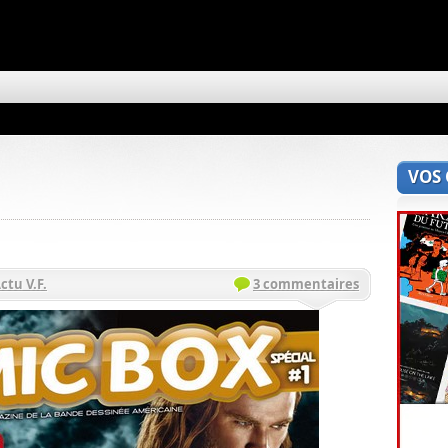
VOS
ctu V.F.
3 commentaires