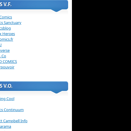
 V.F.
 Comics
cs Sanctuary
csblog
x Heroes
omics.fr
U
verse
& Co
O COMICS
rpouvoir
 V.O.
ing Cool
cs Continuum
ott Campbell Info
arama