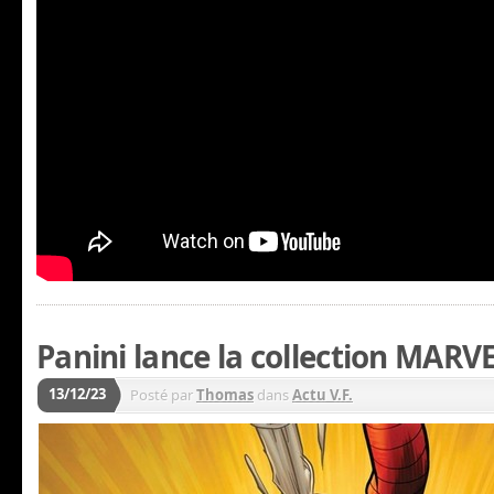
Panini lance la collection MAR
13/12/23
Posté par
Thomas
dans
Actu V.F.