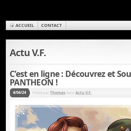
ACCUEIL
CONTACT
Actu V.F.
C’est en ligne : Découvrez et So
PANTHEON !
4/04/24
Posté par
Thomas
dans
Actu V.F.