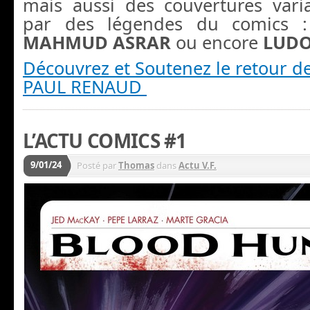
mais aussi des couvertures varia
par des légendes du comics
MAHMUD ASRAR
ou encore
LUDO
Découvrez et Soutenez le retour 
PAUL RENAUD
L’ACTU COMICS #1
9/01/24
Posté par
Thomas
dans
Actu V.F.