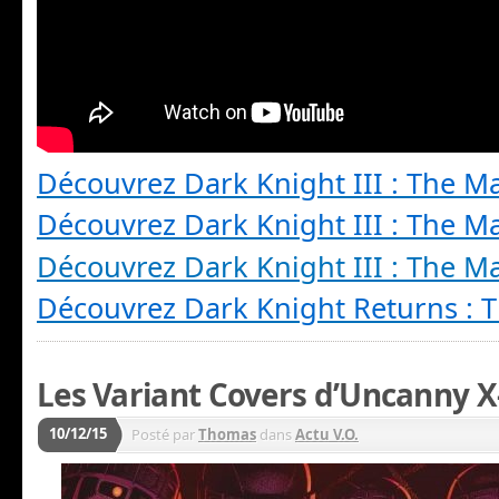
Découvrez Dark Knight III : The M
Découvrez Dark Knight III : The M
Découvrez Dark Knight III : The M
Découvrez Dark Knight Returns : 
Les Variant Covers d’Uncanny 
10/12/15
Posté par
Thomas
dans
Actu V.O.