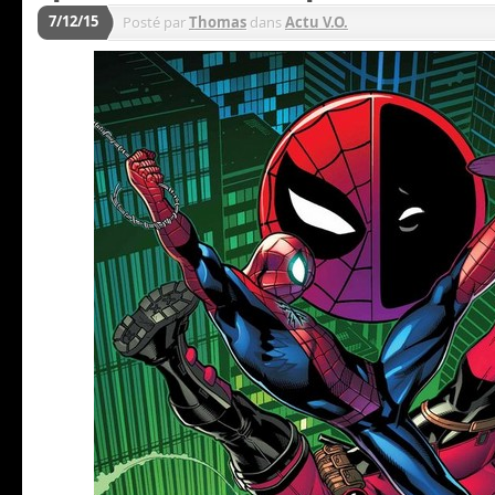
7/12/15
Posté par
Thomas
dans
Actu V.O.