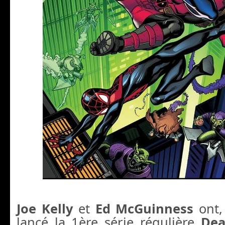
Joe Kelly
et
Ed McGuinness
ont,
lancé la 1ère série régulière
Dea