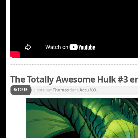
The Totally Awesome Hulk #3 en
6/12/15
Posté par
Thomas
dans
Actu V.O.