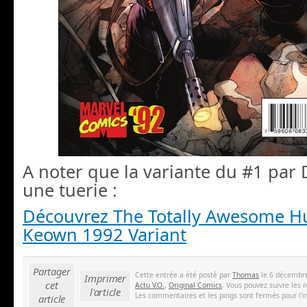
A noter que la variante du #1 par
une tuerie :
Découvrez The Totally Awesome Hu
Keown 1992 Variant
Partager
Cette entrée a été posté par
Thomas
le 6 décembre
Imprimer
cet
Actu V.O.
,
Original Comics
. Vous pouvez suivre les 
l'article
Les commentaires et les pings sont fermés pour l'i
article