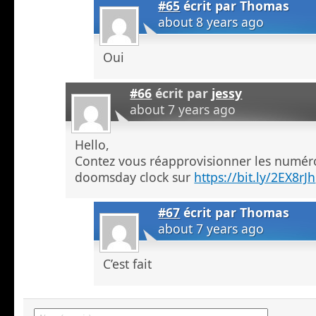
#65
écrit par
Thomas
about 8 years ago
Oui
#66
écrit par
jessy
about 7 years ago
Hello,
Contez vous réapprovisionner les numé
doomsday clock sur
https://bit.ly/2EX8rJh
#67
écrit par
Thomas
about 7 years ago
C’est fait