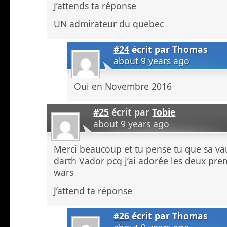
J’attends ta réponse
UN admirateur du quebec
#24
écrit par
Thomas
about 9 years ago
Oui en Novembre 2016
#25
écrit par
Tobie
about 9 years ago
Merci beaucoup et tu pense tu que sa vau
darth Vador pcq j’ai adorée les deux pre
wars
J’attend ta réponse
#26
écrit par
Thomas