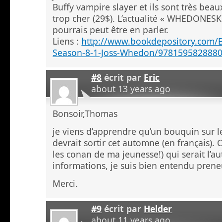
Buffy vampire slayer et ils sont très bea
trop cher (29$). L’actualité « WHEDONESK 
pourrais peut être en parler.
Liens :
http://www.bookdepository.com/B
Season-8-1-Joss-Whedon/978159582888
#8
écrit par
Eric
about 13 years ago
Bonsoir,Thomas
je viens d’apprendre qu’un bouquin sur l
devrait sortir cet automne (en français).
les conan de ma jeunesse!) qui serait l’aut
informations, je suis bien entendu prene
Merci.
#9
écrit par
Helder
about 11 years ago