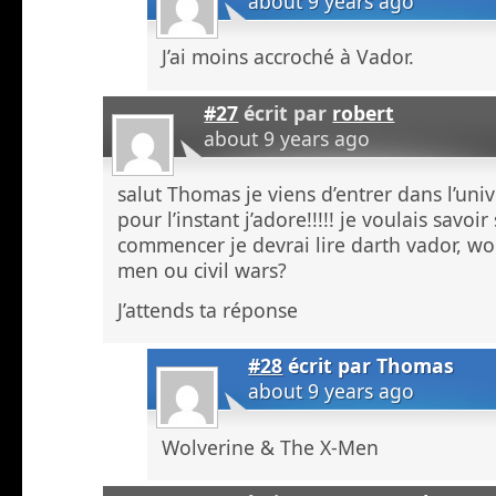
about 9 years ago
J’ai moins accroché à Vador.
#27
écrit par
robert
about 9 years ago
salut Thomas je viens d’entrer dans l’uni
pour l’instant j’adore!!!!! je voulais savoir
commencer je devrai lire darth vador, wo
men ou civil wars?
J’attends ta réponse
#28
écrit par
Thomas
about 9 years ago
Wolverine & The X-Men