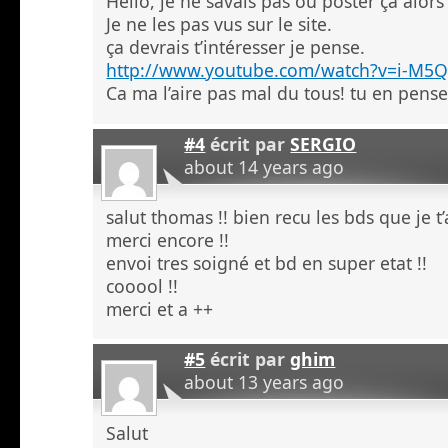
Hello, je ne savais pas ou poster ça alors 
Je ne les pas vus sur le site.
ça devrais t’intéresser je pense.
http://www.youtube.com/watch?v=i-M5
Ca ma l’aire pas mal du tous! tu en pens
#4
écrit par
SERGIO
about 14 years ago
salut thomas !! bien recu les bds que je 
merci encore !!
envoi tres soigné et bd en super etat !!
cooool !!
merci et a ++
#5
écrit par
ghim
about 13 years ago
Salut