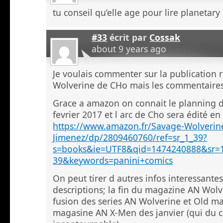
tu conseil qu’elle age pour lire planetary
#33
écrit par
Cossak
about 9 years ago
Je voulais commenter sur la publication 
Wolverine de CHo mais les commentaires
Grace a amazon on connait le planning d
fevrier 2017 et l arc de Cho sera édité en
https://www.amazon.fr/Savage-Wolverine
Jimenez/dp/2809460760/ref=sr_1_39?
s=books&ie=UTF8&qid=1474240888&sr=
39&keywords=panini+comics
On peut tirer d autres infos interessantes
descriptions; la fin du magazine AN Wolv
fusion des series AN Wolverine et Old m
magasine AN X-Men des janvier (qui du 