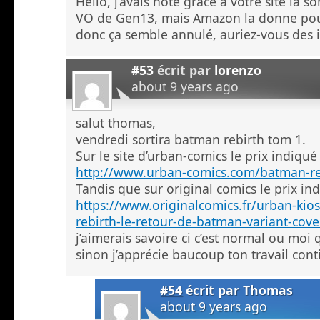
Hello, j’avais noté grâce à votre site la so
VO de Gen13, mais Amazon la donne pou
donc ça semble annulé, auriez-vous des i
#53
écrit par
lorenzo
about 9 years ago
salut thomas,
vendredi sortira batman rebirth tom 1.
Sur le site d’urban-comics le prix indiqué
http://www.urban-comics.com/batman-re
Tandis que sur original comics le prix in
https://www.originalcomics.fr/urban-ki
rebirth-le-retour-de-batman-variant-cove
j’aimerais savoire ci c’est normal ou mo
sinon j’apprécie baucoup ton travail cont
#54
écrit par
Thomas
about 9 years ago