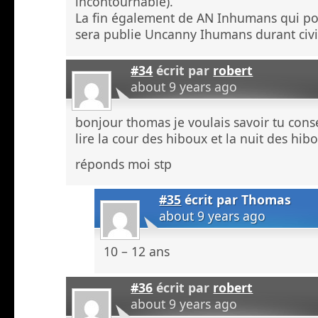
incontournable).
La fin également de AN Inhumans qui po
sera publie Uncanny Ihumans durant civi
#34
écrit par
robert
about 9 years ago
bonjour thomas je voulais savoir tu conse
lire la cour des hiboux et la nuit des hib
réponds moi stp
#35
écrit par
Thomas
about 9 years ago
10 – 12 ans
#36
écrit par
robert
about 9 years ago