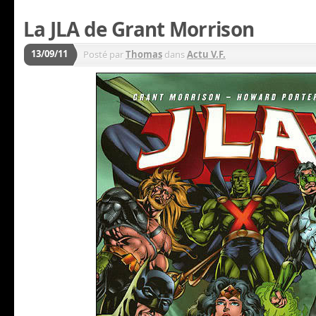
La JLA de Grant Morrison
13/09/11
Posté par
Thomas
dans
Actu V.F.