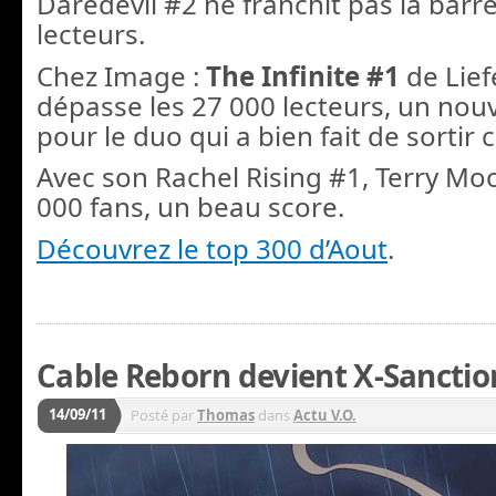
Daredevil #2 ne franchit pas la barr
lecteurs.
Chez Image :
The Infinite #1
de Lief
dépasse les 27 000 lecteurs, un nou
pour le duo qui a bien fait de sortir ce
Avec son Rachel Rising #1, Terry Mo
000 fans, un beau score.
Découvrez le top 300 d’Aout
.
Cable Reborn devient X-Sanction
14/09/11
Posté par
Thomas
dans
Actu V.O.