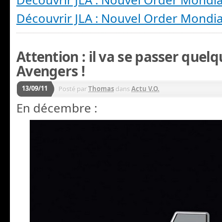
Découvrir JLA : Nouvel Order Mondi
Attention : il va se passer quel
Avengers !
13/09/11
Posté par
Thomas
dans
Actu V.O.
En décembre :