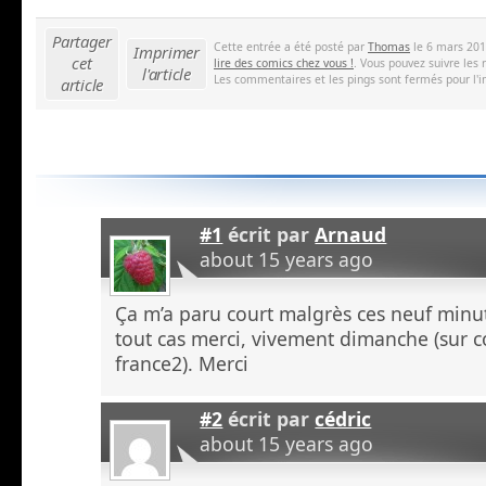
Partager
Cette entrée a été posté par
Thomas
le 6 mars 201
Imprimer
cet
lire des comics chez vous !
. Vous pouvez suivre les
l'article
Les commentaires et les pings sont fermés pour l'i
article
#1
écrit par
Arnaud
about 15 years ago
Ça m’a paru court malgrès ces neuf minu
tout cas merci, vivement dimanche (sur c
france2). Merci
#2
écrit par
cédric
about 15 years ago