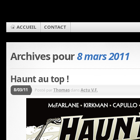
ACCUEIL
CONTACT
Archives pour
8 mars 2011
Haunt au top !
8/03/11
Posté par
Thomas
dans
Actu V.F.