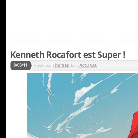
Kenneth Rocafort est Super !
8/03/11
Posté par
Thomas
dans
Actu V.O.