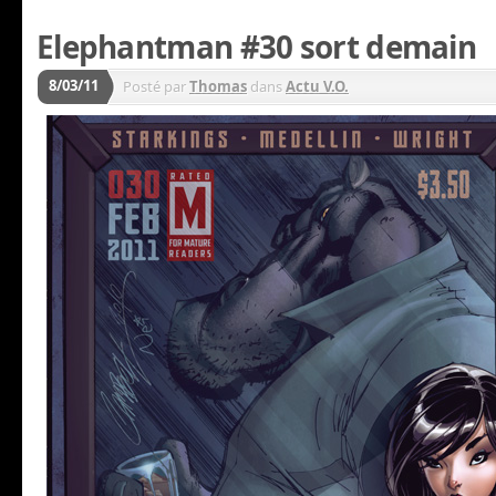
Elephantman #30 sort demain
8/03/11
Posté par
Thomas
dans
Actu V.O.