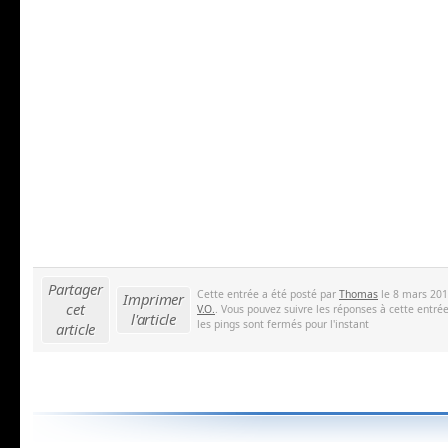
Partager
Cette entrée a été posté par
Thomas
le 8 mars 201
Imprimer
cet
V.O.
. Vous pouvez suivre les réponses à cette entré
l'article
les pings sont fermés pour l'instant
article