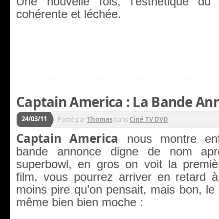
Une nouvelle fois, l’esthétique d
cohérente et léchée.
Captain America : La Bande An
24/03/11
Posté par
Thomas
dans
Ciné TV DVD
Captain America
nous montre enf
bande annonce digne de nom apr
superbowl, en gros on voit la premi
film, vous pourrez arriver en retard 
moins pire qu’on pensait, mais bon, l
même bien bien moche :