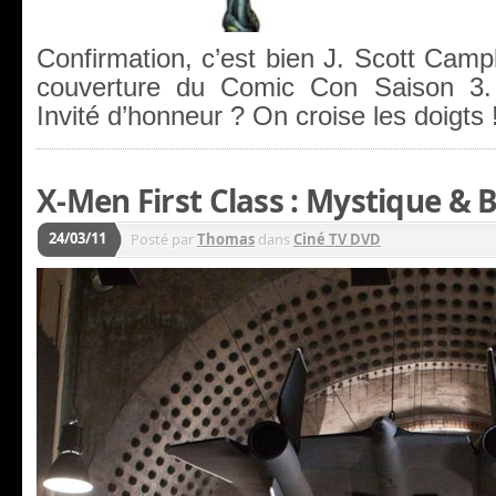
Confirmation, c’est bien J. Scott Campb
couverture du Comic Con Saison 3. S
Invité d’honneur ? On croise les doigts 
X-Men First Class : Mystique & 
24/03/11
Posté par
Thomas
dans
Ciné TV DVD