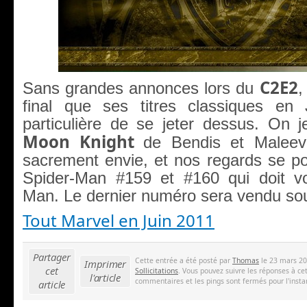
C2E2
Sans grandes annonces lors du
,
final que ses titres classiques en 
particulière de se jeter dessus. On j
Moon Knight
de Bendis et Malee
sacrement envie, et nos regards se po
Spider-Man #159 et #160 qui doit vo
Man. Le dernier numéro sera vendu sou
Tout Marvel en Juin 2011
Partager
Cette entrée a été posté par
Thomas
le 23 mars 20
Imprimer
cet
Sollicitations
. Vous pouvez suivre les réponses à ce
l'article
commentaires et les pings sont fermés pour l'insta
article