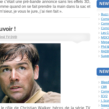
e c’était une pré-bande annonce sans les effets 3D,
NEWS
omme quand on se fait prendre la main dans la sac et
ieur, je vous le jure, j’ai rien fait ».
Buzz
Comi
Comi
uvoir !
Comi
Les C
iné TV DVD
MDC
Mega
Phil 
RADI
Supe
NEWS
Bleed
CBR
Comi
ICV2
J. Sc
News
 le rôle de Christian Walker, héros de la série TV