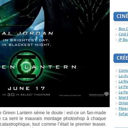
CIN
Box O
Ciné 
JP Bo
CRÉE
Comi
La ch
La Ri
Le Pe
Le Pe
Miel 
Origi
Père-
e Green Lantern sème le doute : est-ce un fan-made
SyFa
e ca sent le mauvais montage photoshop à chaque
 catastrophique, tout comme l’était le premier teaser.