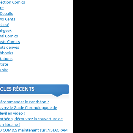
léction Comics
re
Debalfo
wo Cents
lassé
l-geek
nal Comics
asts Comics
its dérivés
chbooks
itations
tiste
u site
CLES RÉCENTS
récommander le Panthéon ?
vrez le Guide Chronologique de
evil en vidéo !
nthéon, découvrez la couverture de
ion librairie !
O COMICS maintenant sur INSTAGRAM