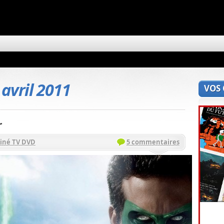
 avril 2011
VOS
r
iné TV DVD
5 commentaires