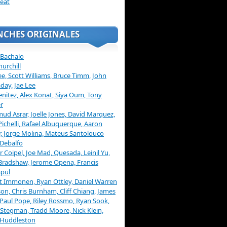
eat
NCHES ORIGINALES
 Bachalo
hurchill
ee, Scott Williams, Bruce Timm, John
day, Jae Lee
enitez, Alex Konat, Siya Oum, Tony
r
d Asrar, Joelle Jones, David Marquez,
Pichelli, Rafael Albuquerque, Aaron
, Jorge Molina, Mateus Santolouco
Debalfo
er Coipel, Joe Mad, Quesada, Leinil Yu,
Bradshaw, Jerome Opena, Francis
pul
t Immonen, Ryan Ottley, Daniel Warren
on, Chris Burnham, Cliff Chiang, James
 Paul Pope, Riley Rossmo, Ryan Sook,
Stegman, Tradd Moore, Nick Klein,
 Huddleston