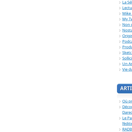
La Sé
Lectu
Mike 
My T
Non c
Nosta
Origi
Podc
Produ
Sket
Sollic
Un Ar
Vie d
ARTI
Où p
Décou
Dared
Le Pa
l’édit
RADI