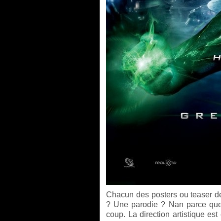
Chacun des posters ou teaser d
? Une parodie ? Nan parce qu
coup. La direction artistique est