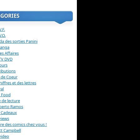
ÉGORIES
.F.
V.O.
a des sorties Panini
anga
s Affaires
 TV DVD
ours
ibutions
 de Coeur
hiffres et des lettres
val
 Food
 de lecture
erto Ramos
s Cadeaux
views
 lire des comics chez vous !
ott Campbell
video