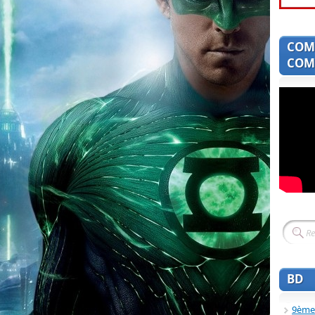
COM
COMI
BD
9ème