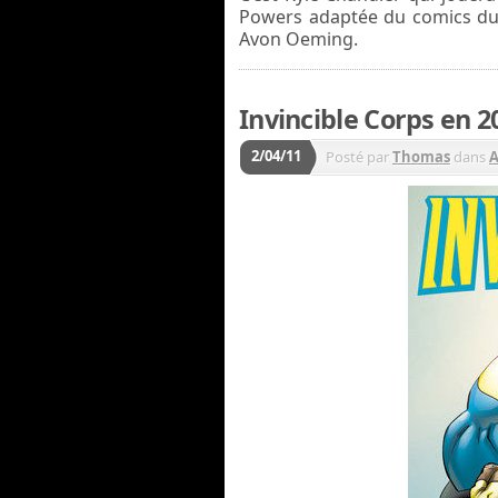
Powers adaptée du comics du
Avon Oeming.
Invincible Corps en 2
2/04/11
Posté par
Thomas
dans
A