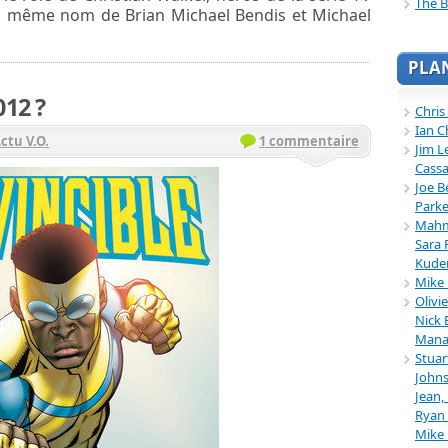
The B
 même nom de Brian Michael Bendis et Michael
PLA
012 ?
Chris
Ian C
ctu V.O.
1 commentaire
Jim L
Cassa
Joe B
Parke
Mahmu
Sara 
Kuder
Mike 
Olivi
Nick 
Mana
Stuar
Johns
Jean,
Ryan 
Mike