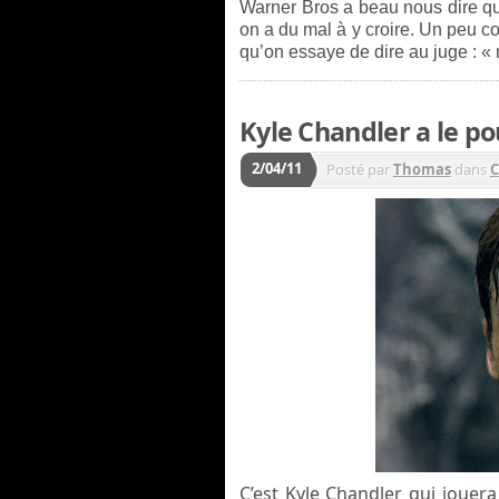
Warner Bros a beau nous dire qu
on a du mal à y croire. Un peu c
qu’on essaye de dire au juge : « m’s
Kyle Chandler a le po
2/04/11
Posté par
Thomas
dans
C
C’est Kyle Chandler qui jouera