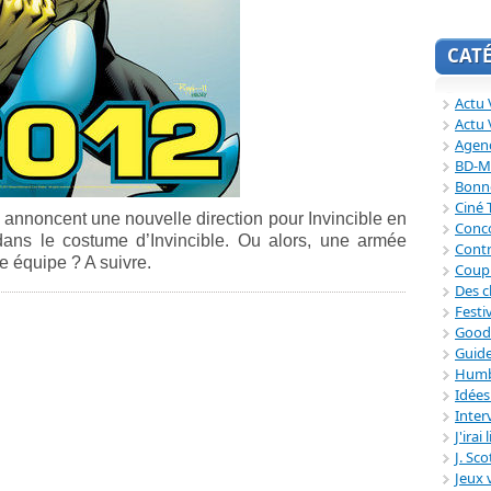
CAT
Actu V
Actu 
Agend
BD-M
Bonne
Ciné
 annoncent une nouvelle direction pour Invincible en
Conc
ns le costume d’Invincible. Ou alors, une armée
Contr
ne équipe ? A suivre.
Coup
Des c
Festi
Good
Guide
Humb
Idée
Inter
J'irai
J. Sc
Jeux 