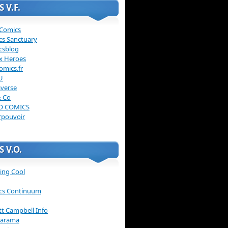
 V.F.
 Comics
cs Sanctuary
csblog
x Heroes
omics.fr
U
verse
& Co
O COMICS
rpouvoir
 V.O.
ing Cool
cs Continuum
ott Campbell Info
arama