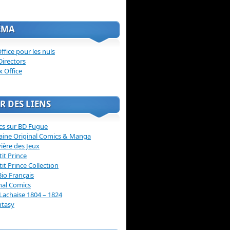
ÉMA
ffice pour les nuls
Directors
x Office
R DES LIENS
cs sur BD Fugue
aine Original Comics & Manga
vière des Jeux
tit Prince
tit Prince Collection
Bio Français
nal Comics
Lachaise 1804 – 1824
ntasy