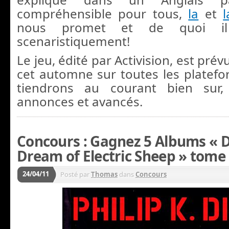
compréhensible pour tous,
la
et
l
nous promet et de quoi il
scenaristiquement!
Le jeu, édité par Activision, est pré
cet automne sur toutes les platef
tiendrons au courant bien sur,
annonces et avancés.
Concours : Gagnez 5 Albums « 
Dream of Electric Sheep » tome 
24/04/11
Posté par
Thomas
dans
Concours