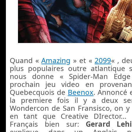
Quand «
Amazing
» et «
2099
« , de
plus populaires outre atlantique s
nous donne « Spider-Man Edge
prochain jeu video en provenan
Quebecquois de
Beenox
. Annoncé 
la premiere fois il y a deux s
Wondercon de San Fransisco, on y 
en tant que Creative DIrector…
Français bien sur:
Gerard Leh
explique dans un Anglais pa