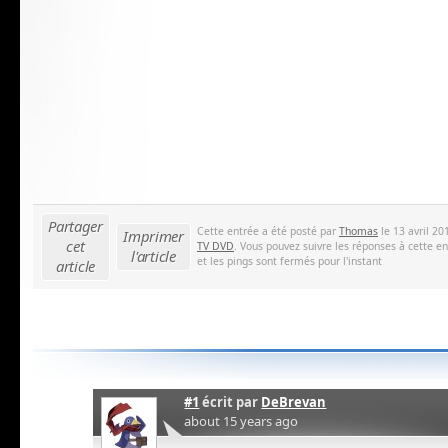
Partager
Cette entrée a été posté par
Thomas
le 13 avril 20
Imprimer
cet
TV DVD
. Vous pouvez suivre les réponses à cette e
l'article
et les pings sont fermés pour l'instant
article
#1
écrit par
DeBrevan
about 15 years ago