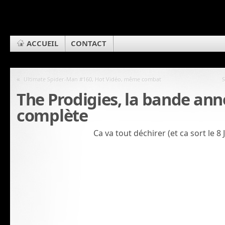
ACCUEIL
CONTACT
«
Ultimate Spider-Man #160, Hot Vidéo, même combat
S
The Prodigies, la bande an
complète
Ca va tout déchirer (et ca sort le 8 J