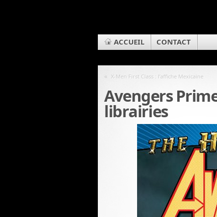
ACCUEIL
CONTACT
«
X-Men First Class : l’affiche Mexicaine
Avengers Prime
librairies