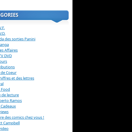
ÉGORIES
.F.
V.O.
a des sorties Panini
anga
s Affaires
 TV DVD
ours
ibutions
 de Coeur
hiffres et des lettres
val
 Food
 de lecture
erto Ramos
s Cadeaux
views
 lire des comics chez vous !
ott Campbell
video