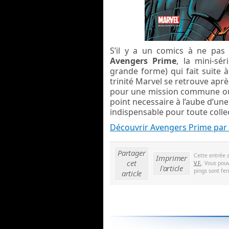
S’il y a un comics à ne pas 
Avengers Prime
, la mini-sé
grande forme) qui fait suite 
trinité Marvel se retrouve après
pour une mission commune où i
point necessaire à l’aube d’une
indispensable pour toute colle
Découvrir Avengers Prime par 
Partager
Cette entrée 
Imprimer
cet
V.F.
. Vous pouv
l'article
pings sont fer
article