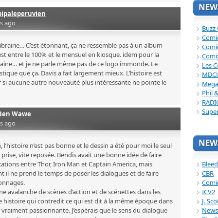
NEWS
pipaleperuvien
rs ago
Buzz
Comi
n Librairie… C’est étonnant, ça ne ressemble pas à un album
Comi
est entre le 100% et le mensuel en kiosque. idem pour la
Comi
ilaine… et je ne parle même pas de ce logo immonde. Le
Les C
stique que ça. Davis a fait largement mieux. L’histoire est
MDC
si aucune autre nouveauté plus intéressante ne pointe le
Mega
Phil 
RADI
Supe
Ben Wawe
rs ago
NEWS
, l’histoire n’est pas bonne et le dessin a été pour moi le seul
e prise, vite reposée. Bendis avait une bonne idée de faire
Bleed
ications entre Thor, Iron Man et Captain America, mais
CBR
l ne prend le temps de poser les dialogues et de faire
Comi
sonnages.
ICV2
 une avalanche de scènes d’action et de scénettes dans les
J. Sc
histoire qui contredit ce qui est dit à la même époque dans
News
pas vraiment passionnante. J’espérais que le sens du dialogue