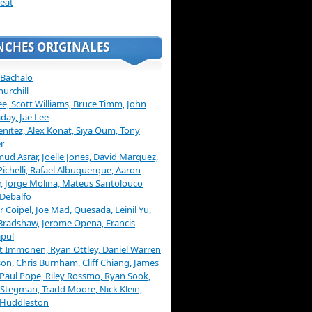
eat
NCHES ORIGINALES
 Bachalo
hurchill
ee, Scott Williams, Bruce Timm, John
day, Jae Lee
enitez, Alex Konat, Siya Oum, Tony
r
d Asrar, Joelle Jones, David Marquez,
Pichelli, Rafael Albuquerque, Aaron
, Jorge Molina, Mateus Santolouco
Debalfo
er Coipel, Joe Mad, Quesada, Leinil Yu,
Bradshaw, Jerome Opena, Francis
pul
t Immonen, Ryan Ottley, Daniel Warren
on, Chris Burnham, Cliff Chiang, James
 Paul Pope, Riley Rossmo, Ryan Sook,
Stegman, Tradd Moore, Nick Klein,
 Huddleston