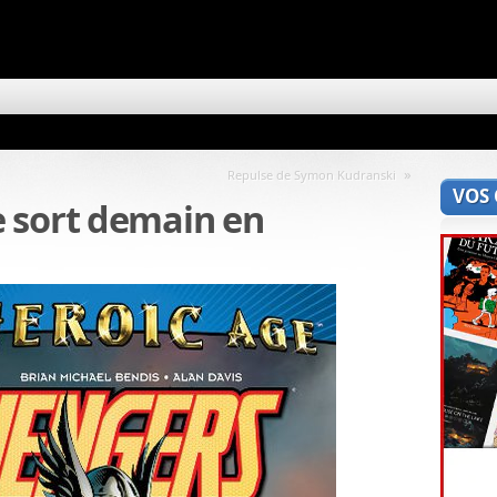
»
Repulse de Symon Kudranski
VOS
 sort demain en