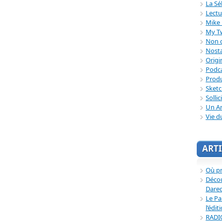
La Sé
Lectu
Mike 
My T
Non c
Nosta
Origi
Podc
Produ
Sket
Sollic
Un Ar
Vie d
ARTI
Où p
Décou
Dared
Le Pa
l’édit
RADI