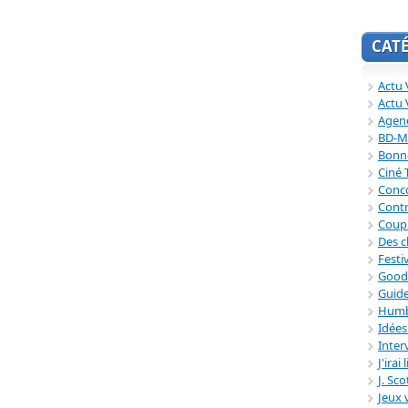
CAT
Actu V
Actu 
Agend
BD-M
Bonne
Ciné
Conc
Contr
Coup
Des c
Festi
Good
Guide
Humb
Idée
Inter
J'irai
J. Sc
Jeux 