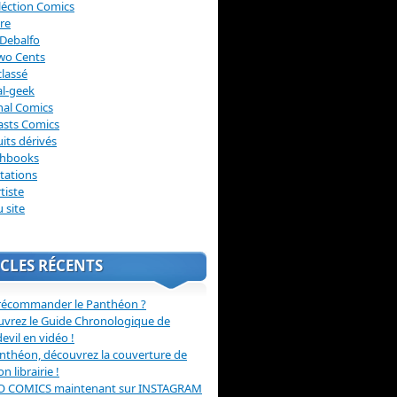
léction Comics
re
Debalfo
wo Cents
lassé
l-geek
nal Comics
asts Comics
its dérivés
chbooks
itations
tiste
u site
CLES RÉCENTS
récommander le Panthéon ?
vrez le Guide Chronologique de
evil en vidéo !
nthéon, découvrez la couverture de
ion librairie !
O COMICS maintenant sur INSTAGRAM