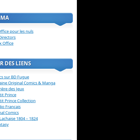
ÉMA
ffice pour les nuls
Directors
x Office
R DES LIENS
cs sur BD Fugue
aine Original Comics & Manga
vière des Jeux
tit Prince
tit Prince Collection
Bio Français
nal Comics
Lachaise 1804 – 1824
ntasy