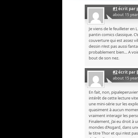
#1
écrit par
about 15 yea
Je viens de le feuilleter e
pantin comics classique. C’
couverture qui est assez v
dessin n’est pas aussi fanta
probablement bien… A voir 
bout de son nez.
#2
écrit par
about 15 yea
En fait, non, pipaleperuvien
intérêt de cette lecture vit
une mini-série sur les expl
quasiment à aucun moment i
vraiment interagir les per
Finalement, j’ai eu droit à
mondes d’Asgard, dans une 
le titre Thor et qui n’est 