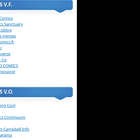
 V.F.
 Comics
cs Sanctuary
csblog
x Heroes
omics.fr
U
verse
& Co
O COMICS
rpouvoir
 V.O.
ing Cool
cs Continuum
ott Campbell Info
arama