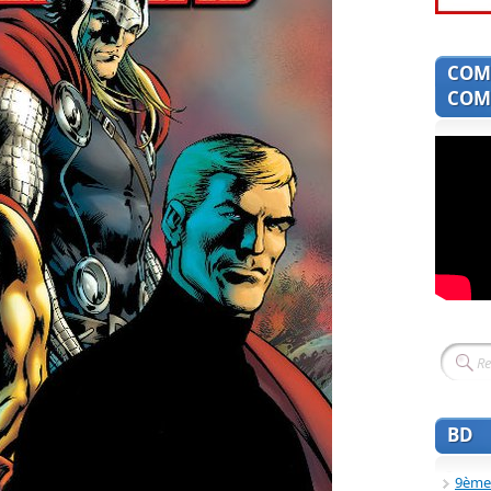
COM
COMI
BD
9ème