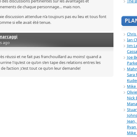
The B
 des discussions pertinentes sur les avantages et
onnements de chaque personnage… mais non.
e discussion attendue n’a toujours pas eu lieu et tous font
PLA
mme si elle avait été tenue.
Chris
marcaggi
Ian C
rs ago
Jim L
Cassa
rès réussi et ne fait pas franchouillard au moins! quand a
Joe B
ourrine !!qu’est ce qu’on s’en tape des relations entres les
Parke
 de l’action ;c’est tout ce qu’on leur demande!
Mahmu
Sara 
Kuder
Mike 
Olivi
Nick 
Mana
Stuar
Johns
Jean,
Ryan 
Mike