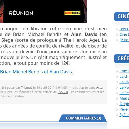
CIN
manquer en librairie cette semaine, c’est bien
Box O
rie de Brian Michael Bendis et
Alan Davis
(en
Ciné 
à Siege (sorte de prologue à The Heroic Age). La
JP Bo
 des années de conflit, de rivalité, et de discorde
ls vont devoir d’unir pour vaincre. Une mise au
 nouvelle ère. Un récit magnifiquement illustré et
CRÉE
ction, le tout pour moins de 12€.
Comi
Brian Michel Bendis et Alan Davis
.
La ch
La Ri
Le Pe
a été posté par
Thomas
le 19 avril 2011 à 9 h 00 min, et placée dans
Actu
ez suivre les réponses à cette entrée via
RSS 2.0
. Les commentaires et les
Le Pe
més pour l'instant
Miel 
Origi
Père-
SyFa
COMMENTAIRES (3)