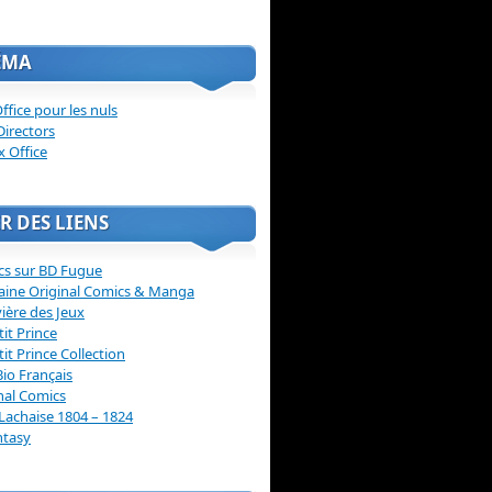
ÉMA
ffice pour les nuls
Directors
x Office
R DES LIENS
cs sur BD Fugue
aine Original Comics & Manga
vière des Jeux
tit Prince
tit Prince Collection
Bio Français
nal Comics
Lachaise 1804 – 1824
ntasy