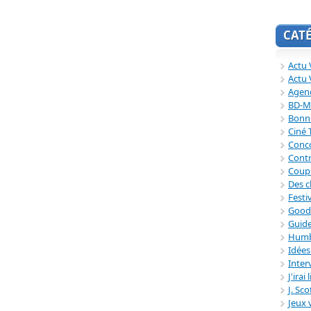
CAT
Actu V
Actu 
Agend
BD-M
Bonne
Ciné
Conc
Contr
Coup
Des c
Festi
Good
Guide
Humb
Idée
Inter
J'irai
J. Sc
Jeux 