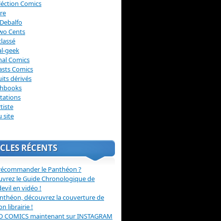
léction Comics
re
Debalfo
wo Cents
lassé
l-geek
nal Comics
asts Comics
its dérivés
chbooks
itations
tiste
u site
CLES RÉCENTS
récommander le Panthéon ?
vrez le Guide Chronologique de
evil en vidéo !
nthéon, découvrez la couverture de
ion librairie !
O COMICS maintenant sur INSTAGRAM