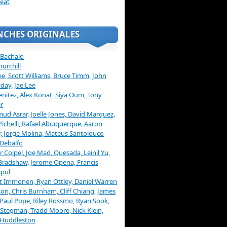
eat
NCHES ORIGINALES
 Bachalo
hurchill
ee, Scott Williams, Bruce Timm, John
day, Jae Lee
enitez, Alex Konat, Siya Oum, Tony
r
d Asrar, Joelle Jones, David Marquez,
Pichelli, Rafael Albuquerque, Aaron
, Jorge Molina, Mateus Santolouco
Debalfo
er Coipel, Joe Mad, Quesada, Leinil Yu,
Bradshaw, Jerome Opena, Francis
pul
t Immonen, Ryan Ottley, Daniel Warren
on, Chris Burnham, Cliff Chiang, James
 Paul Pope, Riley Rossmo, Ryan Sook,
Stegman, Tradd Moore, Nick Klein,
 Huddleston