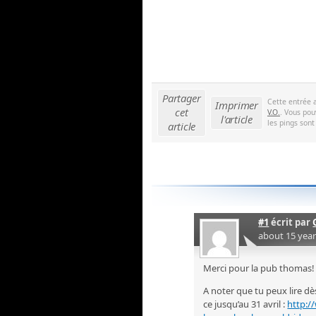
Partager
Cette entrée 
Imprimer
cet
V.O.
. Vous pou
l'article
les pings sont
article
#1
écrit par
about 15 yea
Merci pour la pub thomas!
A noter que tu peux lire dè
ce jusqu’au 31 avril :
http:/