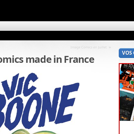
»
Image Comics en Juillet
VOS
comics made in France