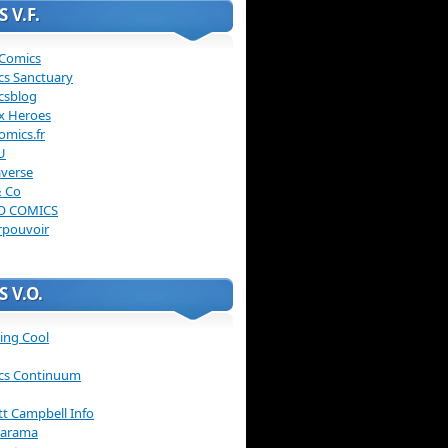
 V.F.
 Comics
cs Sanctuary
csblog
x Heroes
omics.fr
U
verse
& Co
O COMICS
rpouvoir
 V.O.
ing Cool
cs Continuum
ott Campbell Info
arama