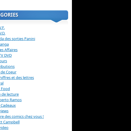
ÉGORIES
.F.
V.O.
a des sorties Panini
anga
s Affaires
 TV DVD
ours
ibutions
 de Coeur
hiffres et des lettres
val
 Food
 de lecture
erto Ramos
s Cadeaux
views
 lire des comics chez vous !
ott Campbell
video