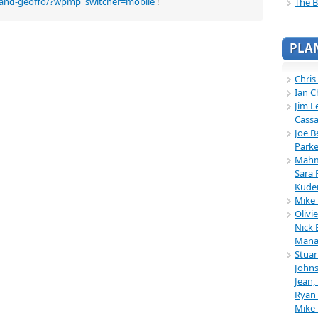
-and-geoffo/?wpmp_switcher=mobile
!
The B
PLA
Chris
Ian C
Jim L
Cassa
Joe B
Parke
Mahmu
Sara 
Kuder
Mike 
Olivi
Nick 
Mana
Stuar
Johns
Jean,
Ryan 
Mike