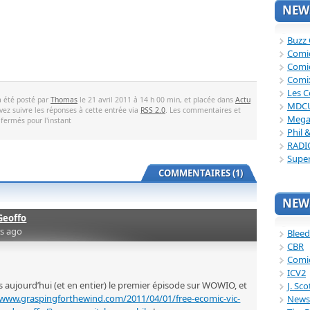
NEWS
Buzz
Comi
Comi
Comi
Les C
a été posté par
Thomas
le 21 avril 2011 à 14 h 00 min, et placée dans
Actu
MDC
vez suivre les réponses à cette entrée via
RSS 2.0
. Les commentaires et
Mega
 fermés pour l'instant
Phil 
RADI
Supe
COMMENTAIRES (1)
NEWS
Geoffo
rs ago
Bleed
CBR
Comi
ICV2
s aujourd’hui (et en entier) le premier épisode sur WOWIO, et
J. Sc
/www.graspingforthewind.com/2011/04/01/free-ecomic-vic-
News