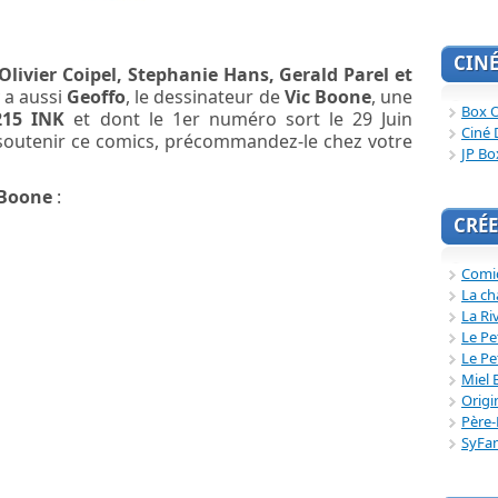
CIN
livier Coipel, Stephanie Hans, Gerald Parel et
y a aussi
Geoffo
, le dessinateur de
Vic Boone
, une
Box O
215 INK
et dont le 1er numéro sort le 29 Juin
Ciné 
soutenir ce comics, précommandez-le chez votre
JP Bo
 Boone
:
CRÉE
Comi
La ch
La Ri
Le Pe
Le Pe
Miel 
Origi
Père-
SyFa