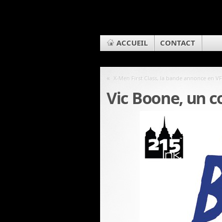
ACCUEIL
CONTACT
«
X-Men First Class, la bande annonce en VF
Vic Boone, un 