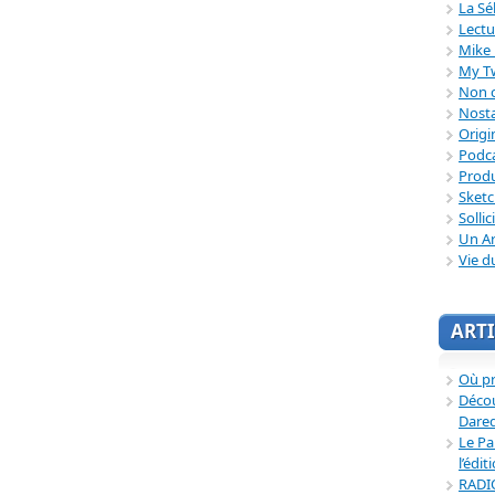
La Sé
Lectu
Mike 
My T
Non c
Nosta
Origi
Podc
Produ
Sket
Sollic
Un Ar
Vie d
ARTI
Où p
Décou
Dared
Le Pa
l’édit
RADI