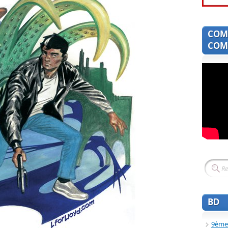
COM
COMI
BD
9ème