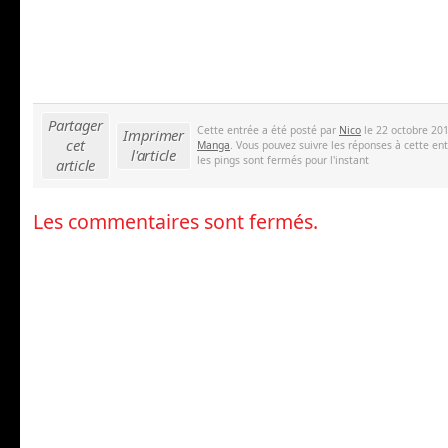
Partager
Cette entrée a été posté par
Nico
le 22 octobre 201
Imprimer
cet
Manga
. Vous pouvez suivre les réponses à cette en
l'article
les pings sont fermés pour l'instant
article
Les commentaires sont fermés.