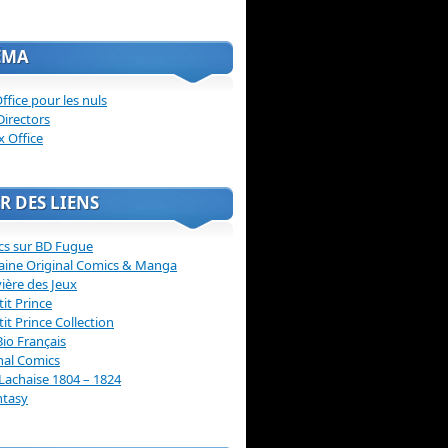
ÉMA
ffice pour les nuls
Directors
x Office
R DES LIENS
cs sur BD Fugue
aine Original Comics & Manga
vière des Jeux
tit Prince
tit Prince Collection
Bio Français
nal Comics
Lachaise 1804 – 1824
ntasy