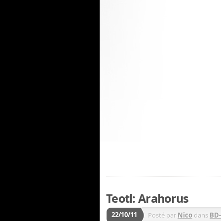
Teotl: Arahorus
22/10/11
Posté par
Nico
dans
BD