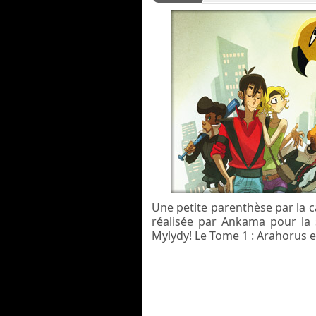
Une petite parenthèse par la 
réalisée par Ankama pour la
Mylydy! Le Tome 1 : Arahorus es