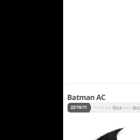
Batman AC
22/10/11
Posté par
Nico
dans
Jeu