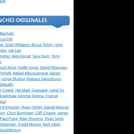
eat
NCHES ORIGINALES
 Bachalo
hurchill
ee, Scott Williams, Bruce Timm, John
day, Jae Lee
enitez, Alex Konat, Siya Oum, Tony
r
d Asrar, Joelle Jones, David Marquez,
Pichelli, Rafael Albuquerque, Aaron
, Jorge Molina, Mateus Santolouco
Debalfo
er Coipel, Joe Mad, Quesada, Leinil Yu,
Bradshaw, Jerome Opena, Francis
pul
t Immonen, Ryan Ottley, Daniel Warren
on, Chris Burnham, Cliff Chiang, James
 Paul Pope, Riley Rossmo, Ryan Sook,
Stegman, Tradd Moore, Nick Klein,
 Huddleston