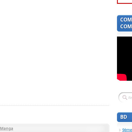
COM
COMI
BD
-Manga
9ème