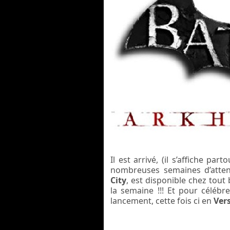
Il est arrivé, (il s’affiche par
nombreuses semaines d’atte
City
, est disponible chez tout
la semaine !!! Et pour célébre
lancement, cette fois ci en
Ver