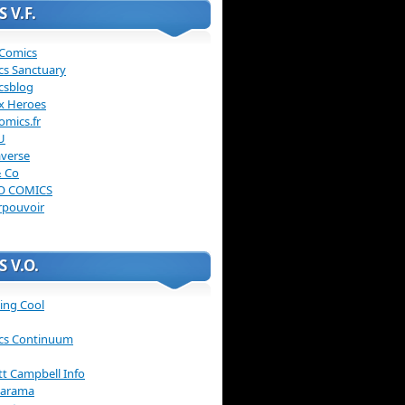
 V.F.
 Comics
cs Sanctuary
csblog
x Heroes
omics.fr
U
verse
& Co
O COMICS
rpouvoir
 V.O.
ing Cool
cs Continuum
ott Campbell Info
arama