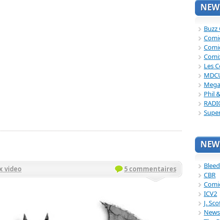
NEWS
Buzz
Comi
Comi
Comi
Les C
MDC
Mega
Phil 
RADI
Supe
NEWS
Bleed
x video
5 commentaires
CBR
Comi
ICV2
J. Sc
News