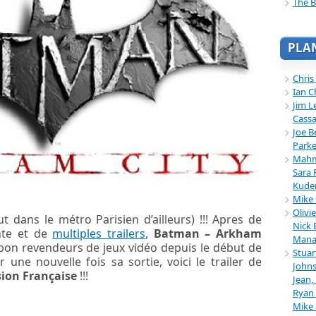
The B
PLA
Chris
Ian C
Jim L
Cassa
Joe B
Parke
Mahmu
Sara 
Kuder
Mike 
Olivi
tout dans le métro Parisien d’ailleurs) !!! Apres de
Nick 
nte et de
multiples trailers
,
Batman – Arkham
Mana
 bon revendeurs de jeux vidéo depuis le début de
Stuar
r une nouvelle fois sa sortie, voici le trailer de
Johns
sion Française
!!!
Jean,
Ryan 
Mike