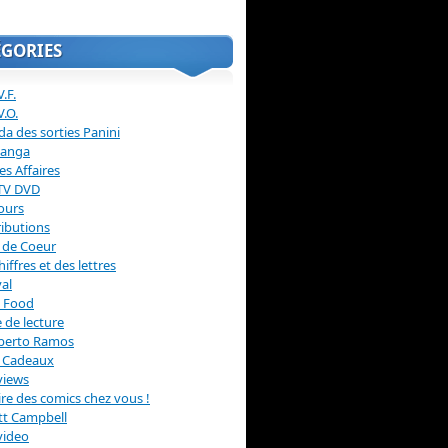
ÉGORIES
.F.
V.O.
a des sorties Panini
anga
s Affaires
 TV DVD
ours
ibutions
 de Coeur
hiffres et des lettres
val
 Food
 de lecture
erto Ramos
s Cadeaux
views
 lire des comics chez vous !
ott Campbell
video