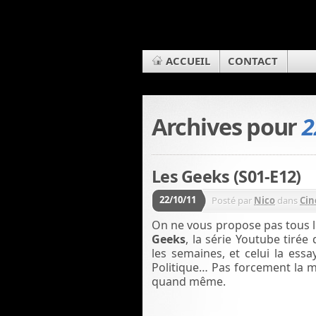
ACCUEIL
CONTACT
Archives pour
2
Les Geeks (S01-E12)
22/10/11
Posté par
Nico
dans
Cin
On ne vous propose pas tous l
Geeks
, la série Youtube tirée
les semaines, et celui la es
Politique… Pas forcement la me
quand même.