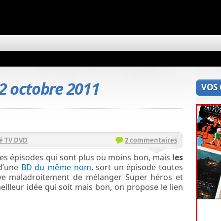
2 octobre 2011
VOS
é TV DVD
2 commentaires
es épisodes qui sont plus ou moins bon, mais
les
 d’une
BD du même nom
, sort un épisode toutes
saye maladroitement de mélanger Super héros et
illeur idée qui soit mais bon, on propose le lien