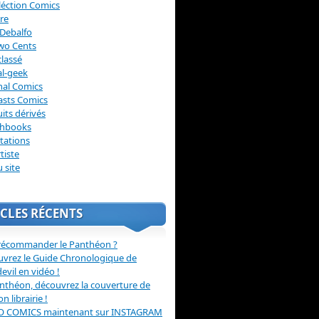
léction Comics
re
Debalfo
wo Cents
lassé
l-geek
nal Comics
asts Comics
its dérivés
chbooks
itations
tiste
u site
CLES RÉCENTS
récommander le Panthéon ?
vrez le Guide Chronologique de
evil en vidéo !
nthéon, découvrez la couverture de
ion librairie !
O COMICS maintenant sur INSTAGRAM