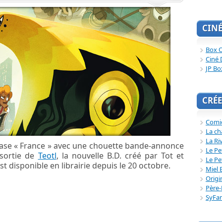
CIN
Box O
Ciné 
JP Bo
CRÉE
Comi
La ch
La Ri
case « France » avec une chouette bande-annonce
Le Pe
 sortie de
Teotl
, la nouvelle B.D. créé par Tot et
Le Pe
t disponible en librairie depuis le 20 octobre.
Miel 
Origi
Père-
SyFa