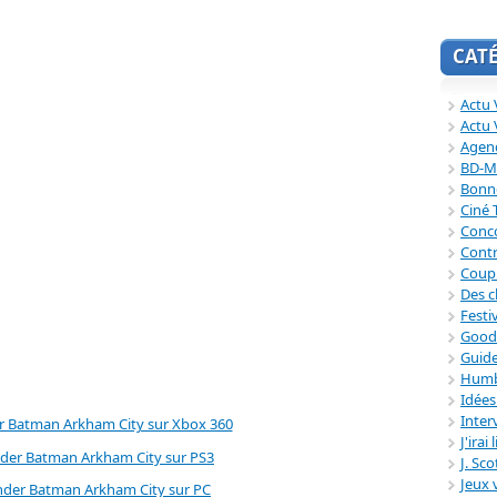
CAT
Actu V
Actu 
Agend
BD-M
Bonne
Ciné
Conc
Contr
Coup
Des c
Festi
Good
Guide
Humb
Idée
Inter
Batman Arkham City sur Xbox 360
J'irai
er Batman Arkham City sur PS3
J. Sc
Jeux 
er Batman Arkham City sur PC