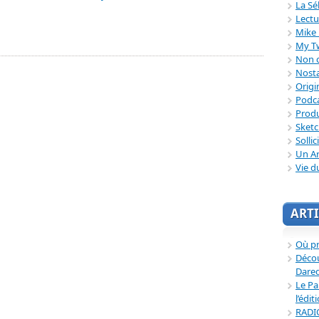
La Sé
Lectu
Mike 
My T
Non c
Nosta
Origi
Podc
Produ
Sket
Sollic
Un Ar
Vie d
ARTI
Où p
Décou
Dared
Le Pa
l’édit
RADI