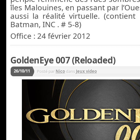
îles Malouines, en passant par l’Ou
aussi la réalité virtuelle. (contie
Batman, INC . # 5-8)
Office : 24 février 2012
GoldenEye 007 (Reloaded)
26/10/11
Posté par
Nico
dans
Jeux video