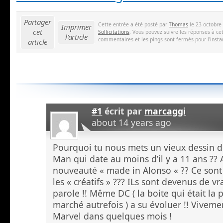
Partager
Cette entrée a été posté par
Thomas
le 23 octobre
Imprimer
cet
Sollicitations
. Vous pouvez suivre les réponses à ce
l'article
commentaires et les pings sont fermés pour l'insta
article
#1
écrit par
marcaggi
about 14 years ago
Pourquoi tu nous mets un vieux dessin d
Man qui date au moins d’il y a 11 ans ?? A
nouveauté « made in Alonso « ?? Ce sont
les « créatifs » ??? ILs sont devenus de v
parole !! Même DC ( la boite qui était la 
marché autrefois ) a su évoluer !! Viveme
Marvel dans quelques mois !